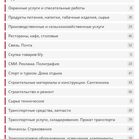
Охранные услуги и спасательные работы
8
Продукты питания, напитки, табачные изделия, сырье
30
Производственные и сельскохозяйственные услуги
23
Рестораны, кафе, столовые
46
Связь. Почта
52
Скупка товаров б/у
6
СМИ. Реклама. Полиграфия
23
Спорт и туризм. Дома отдыха
41
Строительные материалы и конструкции. Сантехника
43
Строительство и ремонт
66
Сырье техническое
2
Транспортные средства, запчасти
20
Транспортные услуги, складирование. Прокат транспорта
79
Финансы. Страхование
49
Электросетевое оборудование, освещение, компоненты
10