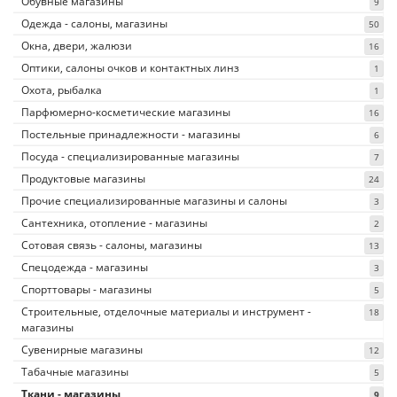
Обувные магазины
9
Одежда - салоны, магазины
50
Окна, двери, жалюзи
16
Оптики, салоны очков и контактных линз
1
Охота, рыбалка
1
Парфюмерно-косметические магазины
16
Постельные принадлежности - магазины
6
Посуда - специализированные магазины
7
Продуктовые магазины
24
Прочие специализированные магазины и салоны
3
Сантехника, отопление - магазины
2
Сотовая связь - салоны, магазины
13
Спецодежда - магазины
3
Спорттовары - магазины
5
Строительные, отделочные материалы и инструмент -
18
магазины
Сувенирные магазины
12
Табачные магазины
5
Ткани - магазины
9