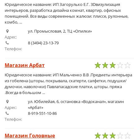
Юридическое название: ИП Загорулько Е.Г. 3Dвизулизация
интерьеров, разработка дизайна комнат, квартир, офисных
помещений. Все виды современных жалюзи: плиссе, рулонные,
комбо, ...
ул. Промысловая, 2, ТЦ «Опилки»
Адрес:
8 (3494) 23-13-79
Телефон:
Магазин Арбат
1
2
3
4
5
Юридическое название: ИП Мальченко В.В .Предметы интерьера
из гобелена (шторы, покрывала, скатерти, салфетки, подушки/
думочки, наволочки) Павлапасадские платки, шторы. пряжа
.Всегда в большом ...
ул. Юбилейая, 6, остановка «Водоканал», магазин
Адрес:
«Арбат»
8-919-551-10-86
Телефон:
Магазин Головные