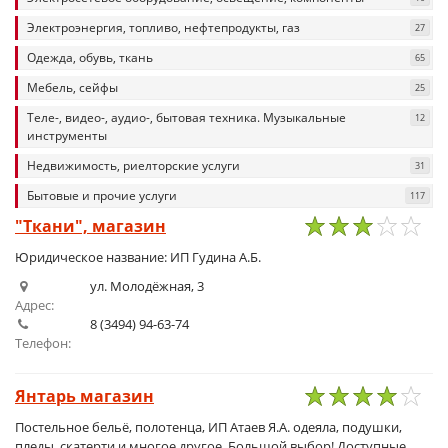
Электроэнергия, топливо, нефтепродукты, газ
27
Одежда, обувь, ткань
65
Мебель, сейфы
25
Теле-, видео-, аудио-, бытовая техника. Музыкальные
12
инструменты
Недвижимость, риелторские услуги
31
Бытовые и прочие услуги
117
"Ткани", магазин
1
2
3
4
5
Юридическое название: ИП Гудина А.Б.
ул. Молодёжная, 3
Адрес:
8 (3494) 94-63-74
Телефон:
Янтарь магазин
1
2
3
4
5
Постельное бельё, полотенца, ИП Атаев Я.А. одеяла, подушки,
пледы, скатерти и многое другое. Большой выбор! Доступные