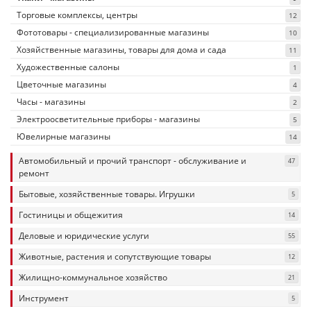
Торговые комплексы, центры
12
Фототовары - специализированные магазины
10
Хозяйственные магазины, товары для дома и сада
11
Художественные салоны
1
Цветочные магазины
4
Часы - магазины
2
Электроосветительные приборы - магазины
5
Ювелирные магазины
14
Автомобильный и прочий транспорт - обслуживание и
47
ремонт
Бытовые, хозяйственные товары. Игрушки
5
Гостиницы и общежития
14
Деловые и юридические услуги
55
Животные, растения и сопутствующие товары
12
Жилищно-коммунальное хозяйство
21
Инструмент
5