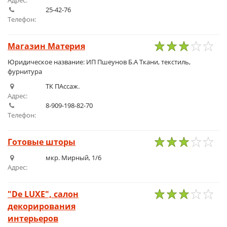
Адрес:
25-42-76
Телефон:
Магазин Материя
1
2
3
4
5
Юридическое название: ИП Пшеунов Б.А Ткани, текстиль,
фурнитура
ТК ПАссаж.
Адрес:
8-909-198-82-70
Телефон:
Готовые шторы
1
2
3
4
5
мкр. Мирный, 1/6
Адрес:
"De LUXE", салон
декорирования
1
2
3
4
5
интерьеров