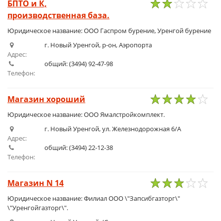
БПТО и К,
производственная база.
1
2
3
4
5
Юридическое название: ООО Гаспром бурение, Уренгой бурение
г. Новый Уренгой, р-он, Аэропорта
Адрес:
общий: (3494) 92-47-98
Телефон:
Магазин хороший
1
2
3
4
5
Юридическое название: ООО Ямалстройкомплект.
г. Новый Уренгой, ул. Железнодорожная 6/А
Адрес:
общий: (3494) 22-12-38
Телефон:
Магазин N 14
1
2
3
4
5
Юридическое название: Филиал ООО \"Запсибгазторг\"
\"Уренгойгазторг\".