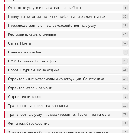
Охранные услуги и спасательные работы
8
Продукты питания, напитки, табачные изделия, сырье
30
Производственные и сельскохозяйственные услуги
23
Рестораны, кафе, столовые
46
Связь. Почта
52
Скупка товаров б/у
6
СМИ. Реклама. Полиграфия
23
Спорт и туризм. Дома отдыха
41
Строительные материалы и конструкции. Сантехника
43
Строительство и ремонт
66
Сырье техническое
2
Транспортные средства, запчасти
20
Транспортные услуги, складирование. Прокат транспорта
79
Финансы. Страхование
49
Электросетевое оборудование, освещение, компоненты
10