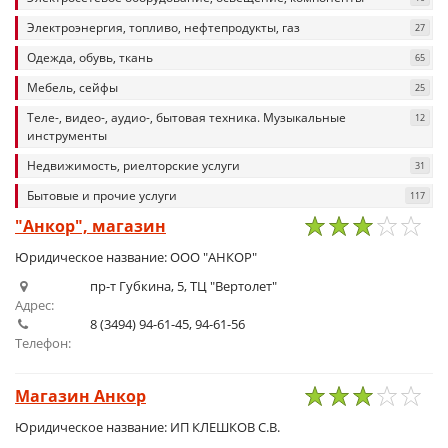
Электроэнергия, топливо, нефтепродукты, газ
27
Одежда, обувь, ткань
65
Мебель, сейфы
25
Теле-, видео-, аудио-, бытовая техника. Музыкальные
12
инструменты
Недвижимость, риелторские услуги
31
Бытовые и прочие услуги
117
"Анкор", магазин
1
2
3
4
5
Юридическое название: ООО "АНКОР"
пр-т Губкина, 5, ТЦ "Вертолет"
Адрес:
8 (3494) 94-61-45, 94-61-56
Телефон:
Магазин Анкор
1
2
3
4
5
Юридическое название: ИП КЛЕШКОВ С.В.