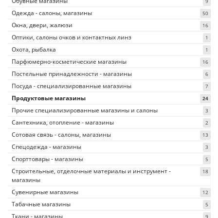
Обувные магазины
9
Одежда - салоны, магазины
50
Окна, двери, жалюзи
16
Оптики, салоны очков и контактных линз
1
Охота, рыбалка
1
Парфюмерно-косметические магазины
16
Постельные принадлежности - магазины
6
Посуда - специализированные магазины
7
Продуктовые магазины
24
Прочие специализированные магазины и салоны
3
Сантехника, отопление - магазины
2
Сотовая связь - салоны, магазины
13
Спецодежда - магазины
3
Спорттовары - магазины
5
Строительные, отделочные материалы и инструмент -
18
магазины
Сувенирные магазины
12
Табачные магазины
5
Ткани - магазины
9