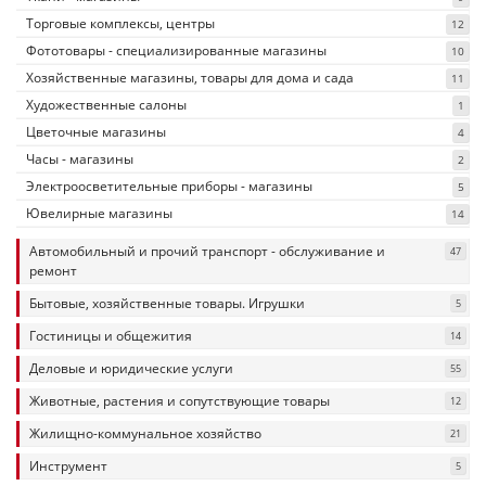
Торговые комплексы, центры
12
Фототовары - специализированные магазины
10
Хозяйственные магазины, товары для дома и сада
11
Художественные салоны
1
Цветочные магазины
4
Часы - магазины
2
Электроосветительные приборы - магазины
5
Ювелирные магазины
14
Автомобильный и прочий транспорт - обслуживание и
47
ремонт
Бытовые, хозяйственные товары. Игрушки
5
Гостиницы и общежития
14
Деловые и юридические услуги
55
Животные, растения и сопутствующие товары
12
Жилищно-коммунальное хозяйство
21
Инструмент
5