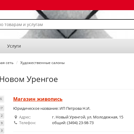
Услуги
ая сеть
Художественные салоны
 Новом Уренгое
Магазин живопись
65
Юридическое название: ИП Петрова Н.И.
17
2
Адрес:
г. Новый Уренгой, ул. Молодежная, 15
Телефон:
общий: (3494) 23-98-73
9
3