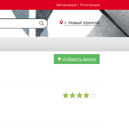
Авторизация
|
Регистрация
г. Новый Уренгой
Добавить фирму
1
2
3
4
5