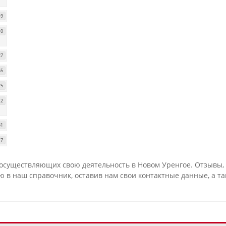
49
10
27
65
25
12
31
17
осуществляющих свою деятельность в Новом Уренгое. Отзывы, у
 в наш справочник, оставив нам свои контактные данные, а т