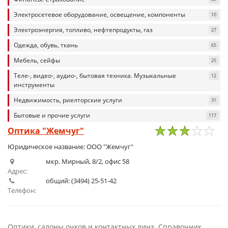
Электросетевое оборудование, освещение, компоненты
10
Электроэнергия, топливо, нефтепродукты, газ
27
Одежда, обувь, ткань
65
Мебель, сейфы
25
Теле-, видео-, аудио-, бытовая техника. Музыкальные
12
инструменты
Недвижимость, риелторские услуги
31
Бытовые и прочие услуги
117
Оптика "Жемчуг"
1
2
3
4
5
Юридическое название: ООО "Жемчуг"
мкр. Мирный, 8/2, офис 58
Адрес:
общий: (3494) 25-51-42
Телефон:
Оптики, салоны очков и контактных линз. Справочник