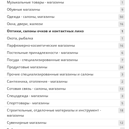
Музыкальные товары - магазины
1
Обувные магазины
9
Одежда - салоны, магазины
50
Окна, двери, жалюзи
16
Оптики, салоны очков и контактных линз
1
Охота, рыбалка
1
Парфюмерно-косметические магазины
16
Постельные принадлежности - магазины
6
Посуда - специализированные магазины
7
Продуктовые магазины
24
Прочие специализированные магазины и салоны
3
Сантехника, отопление - магазины
2
Сотовая связь - салоны, магазины
13
Спецодежда - магазины
3
Спорттовары - магазины
5
Строительные, отделочные материалы и инструмент -
18
магазины
Сувенирные магазины
12