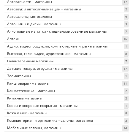
Автозапчасти - магазины
17
Автозвук и автосигнализации - магазины
2
Автосалоны, мотосалоны
9
Автошины и диски - магазины
3
Алкогольные напитки - специализированные магазины
7
Аптеки
16
Аудио, видеопродукция, компьютерные игры - магазины
1
Бытовая, теле, видео, аудиотехника - магазины
8
Галантерейные магазины
7
Детские товары, игрушки - магазины
17
Зоомагазины
1
Канцтовары - магазины
11
Климаттехника - магазины
2
Книжные магазины
2
Ковры и ковровые покрытия - магазины
1
Кожа и мех - магазины
8
Компьютерная и оргтехника - салоны, магазины
3
Мебельные салоны, магазины
14