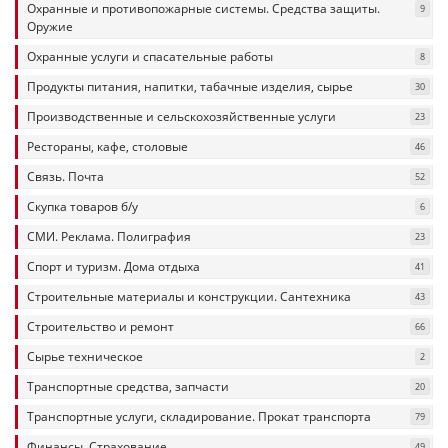
Охранные и противопожарные системы. Средства защиты.
9
Оружие
Охранные услуги и спасательные работы
8
Продукты питания, напитки, табачные изделия, сырье
30
Производственные и сельскохозяйственные услуги
23
Рестораны, кафе, столовые
46
Связь. Почта
52
Скупка товаров б/у
6
СМИ. Реклама. Полиграфия
23
Спорт и туризм. Дома отдыха
41
Строительные материалы и конструкции. Сантехника
43
Строительство и ремонт
66
Сырье техническое
2
Транспортные средства, запчасти
20
Транспортные услуги, складирование. Прокат транспорта
79
Финансы. Страхование
49