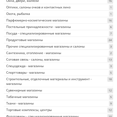
Окна, двери, жалюзи
16
Оптики, салоны очков и контактных линз
1
Охота, рыбалка
1
Парфюмерно-косметические магазины
16
Постельные принадлежности - магазины
6
Посуда - специализированные магазины
7
Продуктовые магазины
24
Прочие специализированные магазины и салоны
3
Сантехника, отопление - магазины
2
Сотовая связь - салоны, магазины
13
Спецодежда - магазины
3
Спорттовары - магазины
5
Строительные, отделочные материалы и инструмент -
18
магазины
Сувенирные магазины
12
Табачные магазины
5
Ткани - магазины
9
Торговые комплексы, центры
12
Фототовары - специализированные магазины
10