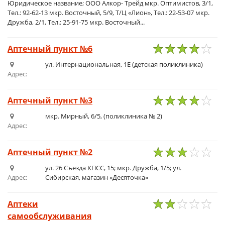
Юридическое название; ООО Алкор- Трейд мкр. Оптимистов, 3/1,
Тел.: 92-62-13 мкр. Восточный, 5/9, Т/Ц «Лион», Тел.: 22-53-07 мкр.
Дружба, 2/1, Тел.: 25-91-75 мкр. Восточный...
Аптечный пункт №6
1
2
3
4
5
ул. Интернациональная, 1Е (детская поликлиника)
Адрес:
Аптечный пункт №3
1
2
3
4
5
мкр. Мирный, 6/5, (поликлиника № 2)
Адрес:
Аптечный пункт №2
1
2
3
4
5
ул. 26 Съезда КПСС, 15; мкр. Дружба, 1/5; ул.
Адрес:
Сибирская, магазин «Десяточка»
Аптеки
самообслуживания
1
2
3
4
5