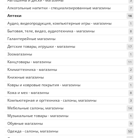
Автошины и диски - магазины
3
Алкогольные напитки - специализированные магазины
7
Аптеки
16
Аудио, видеопродукция, компьютерные игры - магазины
1
Бытовая, теле, видео, аудиотехника - магазины
8
Галантерейные магазины
7
Детские товары, игрушки - магазины
17
Зоомагазины
1
Канцтовары - магазины
11
Климаттехника - магазины
2
Книжные магазины
2
Ковры и ковровые покрытия - магазины
1
Кожа и мех - магазины
8
Компьютерная и оргтехника - салоны, магазины
3
Мебельные салоны, магазины
14
Музыкальные товары - магазины
1
Обувные магазины
9
Одежда - салоны, магазины
50