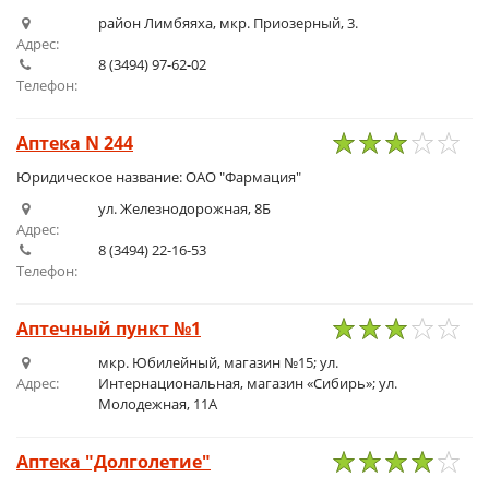
район Лимбяяха, мкр. Приозерный, 3.
Адрес:
8 (3494) 97-62-02
Телефон:
Аптека N 244
1
2
3
4
5
Юридическое название: ОАО "Фармация"
ул. Железнодорожная, 8Б
Адрес:
8 (3494) 22-16-53
Телефон:
Аптечный пункт №1
1
2
3
4
5
мкр. Юбилейный, магазин №15; ул.
Адрес:
Интернациональная, магазин «Сибирь»; ул.
Молодежная, 11А
Аптека "Долголетие"
1
2
3
4
5