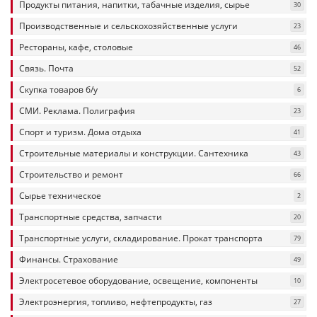
Продукты питания, напитки, табачные изделия, сырье
30
Производственные и сельскохозяйственные услуги
23
Рестораны, кафе, столовые
46
Связь. Почта
52
Скупка товаров б/у
6
СМИ. Реклама. Полиграфия
23
Спорт и туризм. Дома отдыха
41
Строительные материалы и конструкции. Сантехника
43
Строительство и ремонт
66
Сырье техническое
2
Транспортные средства, запчасти
20
Транспортные услуги, складирование. Прокат транспорта
79
Финансы. Страхование
49
Электросетевое оборудование, освещение, компоненты
10
Электроэнергия, топливо, нефтепродукты, газ
27