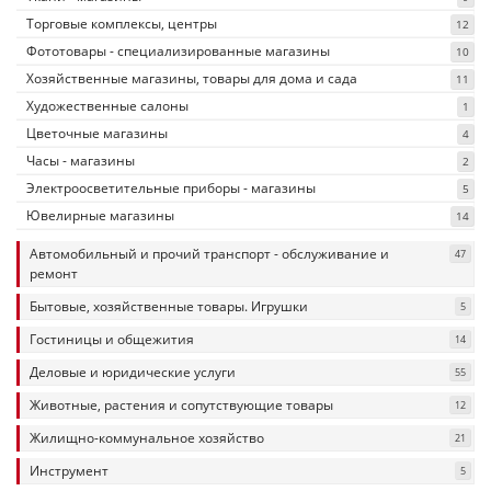
Торговые комплексы, центры
12
Фототовары - специализированные магазины
10
Хозяйственные магазины, товары для дома и сада
11
Художественные салоны
1
Цветочные магазины
4
Часы - магазины
2
Электроосветительные приборы - магазины
5
Ювелирные магазины
14
Автомобильный и прочий транспорт - обслуживание и
47
ремонт
Бытовые, хозяйственные товары. Игрушки
5
Гостиницы и общежития
14
Деловые и юридические услуги
55
Животные, растения и сопутствующие товары
12
Жилищно-коммунальное хозяйство
21
Инструмент
5