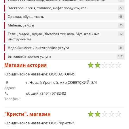
Электроэнергия, топливо, нефтепродукты, газ
27
Одежда, обувь, ткань
65
Мебель, сейфы
25
Теле-, видео-, аудио-, бытовая техника. Музыкальные
12
инструменты
Недвижимость, риелторские услуги
31
Бытовые и прочие услуги
117
Магазин астория
1
2
3
4
5
Юридическое название: ООО АСТОРИЯ
г. Новый Уренгой, мкр СОВЕТСКИЙ, 3/4
Адрес:
общий: (3494) 97-32-82
Телефон:
"Кристи", магазин
1
2
3
4
5
Юридическое название: ООО "Кристи".