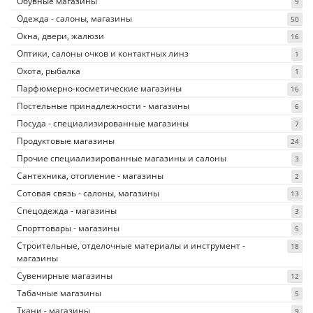
Обувные магазины
9
Одежда - салоны, магазины
50
Окна, двери, жалюзи
16
Оптики, салоны очков и контактных линз
1
Охота, рыбалка
1
Парфюмерно-косметические магазины
16
Постельные принадлежности - магазины
6
Посуда - специализированные магазины
7
Продуктовые магазины
24
Прочие специализированные магазины и салоны
3
Сантехника, отопление - магазины
2
Сотовая связь - салоны, магазины
13
Спецодежда - магазины
3
Спорттовары - магазины
5
Строительные, отделочные материалы и инструмент -
18
магазины
Сувенирные магазины
12
Табачные магазины
5
Ткани - магазины
9