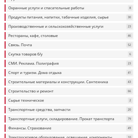
Охранные услуги и спасательные работы
8
Продукты питания, напитки, табачные изделия, сырье
30
Производственные и сельскохозяйственные услуги
23
Рестораны, кафе, столовые
46
Связь. Почта
52
Скупка товаров б/у
6
СМИ. Реклама. Полиграфия
23
Спорт и туризм. Дома отдыха
41
Строительные материалы и конструкции. Сантехника
43
Строительство и ремонт
66
Сырье техническое
2
Транспортные средства, запчасти
20
Транспортные услуги, складирование. Прокат транспорта
79
Финансы. Страхование
49
Электросетевое оборудование, освещение, компоненты
10