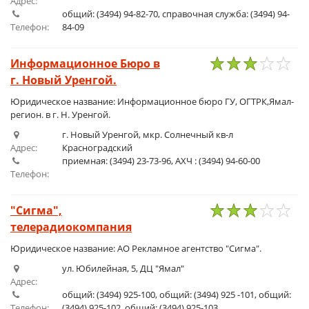
Адрес:
общий: (3494) 94-82-70, справочная служба: (3494) 94-
Телефон:
84-09
Информационное Бюро в
г. Новый Уренгой.
1
2
3
4
5
Юридическое название: Информационное бюро ГУ, ОГТРК,Ямал-
регион. в г. Н. Уренгой.
г. Новый Уренгой, мкр. Солнечный кв-л
Адрес:
Красноградский
приемная: (3494) 23-73-96, АХЧ : (3494) 94-60-00
Телефон:
"Сигма",
телерадиокомпания
1
2
3
4
5
Юридическое название: АО Рекламное агентство "Сигма".
ул. Юбилейная, 5, ДЦ "Ямал"
Адрес:
общий: (3494) 925-100, общий: (3494) 925 -101, общий:
Телефон:
(3494) 925-102, общий: (3494) 925-103