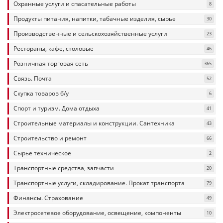
Охранные услуги и спасательные работы
8
Продукты питания, напитки, табачные изделия, сырье
30
Производственные и сельскохозяйственные услуги
23
Рестораны, кафе, столовые
46
Розничная торговая сеть
365
Связь. Почта
52
Скупка товаров б/у
6
Спорт и туризм. Дома отдыха
41
Строительные материалы и конструкции. Сантехника
43
Строительство и ремонт
66
Сырье техническое
2
Транспортные средства, запчасти
20
Транспортные услуги, складирование. Прокат транспорта
79
Финансы. Страхование
49
Электросетевое оборудование, освещение, компоненты
10