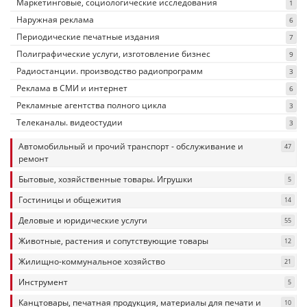
Маркетинговые, социологические исследования
1
Наружная реклама
6
Периодические печатные издания
7
Полиграфические услуги, изготовление бизнес
9
Радиостанции. производство радиопрограмм
3
Реклама в СМИ и интернет
6
Рекламные агентства полного цикла
3
Телеканалы. видеостудии
3
Автомобильный и прочий транспорт - обслуживание и
47
ремонт
Бытовые, хозяйственные товары. Игрушки
5
Гостиницы и общежития
14
Деловые и юридические услуги
55
Животные, растения и сопутствующие товары
12
Жилищно-коммунальное хозяйство
21
Инструмент
5
Канцтовары, печатная продукция, материалы для печати и
10