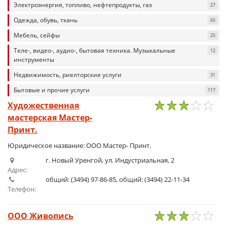
Электроэнергия, топливо, нефтепродукты, газ
27
Одежда, обувь, ткань
65
Мебель, сейфы
25
Теле-, видео-, аудио-, бытовая техника. Музыкальные
12
инструменты
Недвижимость, риелторские услуги
31
Бытовые и прочие услуги
117
Художественная
мастерская Мастер-
1
2
3
4
5
Принт.
Юридическое название: ООО Мастер- Принт.
г. Новый Уренгой, ул. Индустриальная, 2
Адрес:
общий: (3494) 97-86-85, общий: (3494) 22-11-34
Телефон:
ООО Живопись