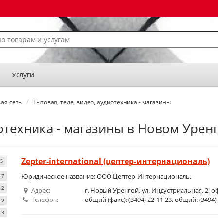
Услуги
ая сеть
Бытовая, теле, видео, аудиотехника - магазины
иотехника - магазины в Новом Урен
Zepter-international (цептер-интернациональ)
65
Юридическое название: ООО Цептер-Интернациональ.
17
2
Адрес:
г. Новый Уренгой, ул. Индустриальная, 2, о
Телефон:
общий (факс): (3494) 22-11-23, общий: (3494)
9
3