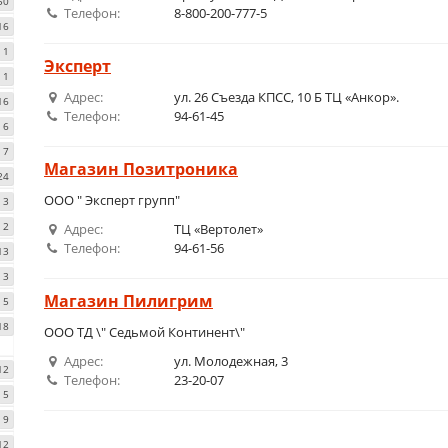
50
Телефон:
8-800-200-777-5
16
1
Эксперт
1
Адрес:
ул. 26 Съезда КПСС, 10 Б ТЦ «Анкор».
16
Телефон:
94-61-45
6
7
Магазин Позитроника
24
ООО " Эксперт групп"
3
2
Адрес:
ТЦ «Вертолет»
Телефон:
94-61-56
13
3
Магазин Пилигрим
5
18
ООО ТД \" Седьмой Континент\"
Адрес:
ул. Молодежная, 3
12
Телефон:
23-20-07
5
9
12