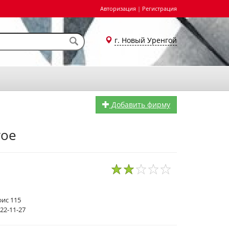
Авторизация
|
Регистрация
г. Новый Уренгой
Добавить фирму
гое
1
2
3
4
5
фис 115
 22-11-27