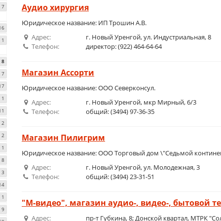
Аудио хирургия
7
Юридическое название: ИП Трошин А.В.
16
Адрес:
г. Новый Уренгой, ул. Индустриальная, 8
1
Телефон:
директор: (922) 464-64-64
8
Магазин Ассорти
7
17
Юридическое название: ООО Северконсул.
1
Адрес:
г. Новый Уренгой, мкр Мирный, 6/3
11
Телефон:
общий: (3494) 97-36-35
2
2
Магазин Пилигрим
1
Юридическое название: ООО Торговый дом \"Седьмой контине
8
Адрес:
г. Новый Уренгой, ул. Молодежная, 3
3
Телефон:
общий: (3494) 23-31-51
14
1
"М-видео", магазин аудио-, видео-, бытовой т
9
Адрес:
пр-т Губкина, 8; Донской квартал, МТРК "С