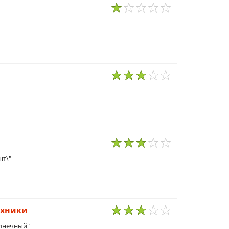
1
2
3
4
5
1
2
3
4
5
1
2
3
4
5
нт\"
ехники
1
2
3
4
5
олнечный"