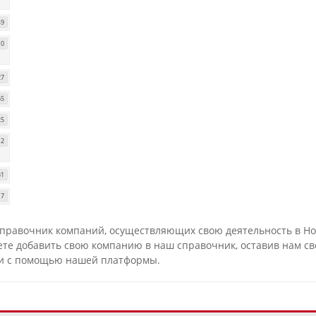
49
10
27
65
25
12
31
17
 Справочник компаний, осуществляющих свою деятельность в Но
е добавить свою компанию в наш справочник, оставив нам сво
и с помощью нашей платформы.