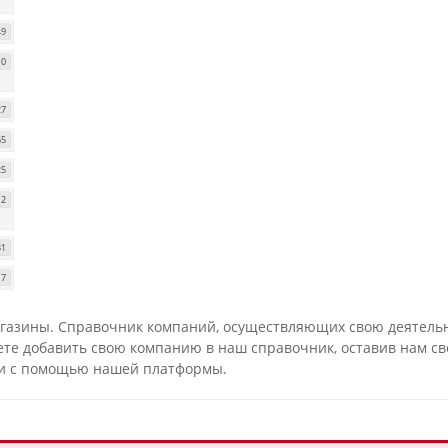
49
10
27
65
25
12
31
17
газины. Справочник компаний, осуществляющих свою деятельно
е добавить свою компанию в наш справочник, оставив нам сво
и с помощью нашей платформы.