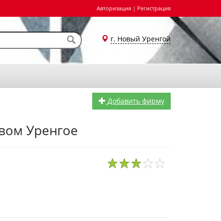
Авторизация
|
Регистрация
г. Новый Уренгой
Добавить фирму
овом Уренгое
1
2
3
4
5