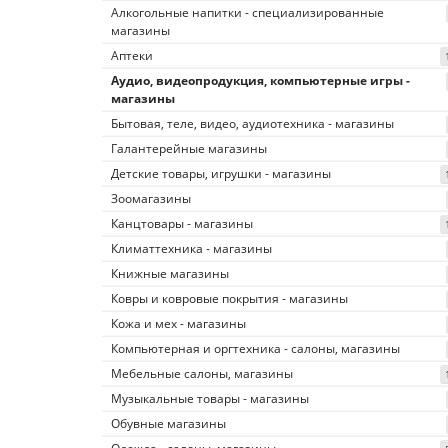
Алкогольные напитки - специализированные
магазины
Аптеки
Аудио, видеопродукция, компьютерные игры -
магазины
Бытовая, теле, видео, аудиотехника - магазины
Галантерейные магазины
Детские товары, игрушки - магазины
Зоомагазины
Канцтовары - магазины
Климаттехника - магазины
Книжные магазины
Ковры и ковровые покрытия - магазины
Кожа и мех - магазины
Компьютерная и оргтехника - салоны, магазины
Мебельные салоны, магазины
Музыкальные товары - магазины
Обувные магазины