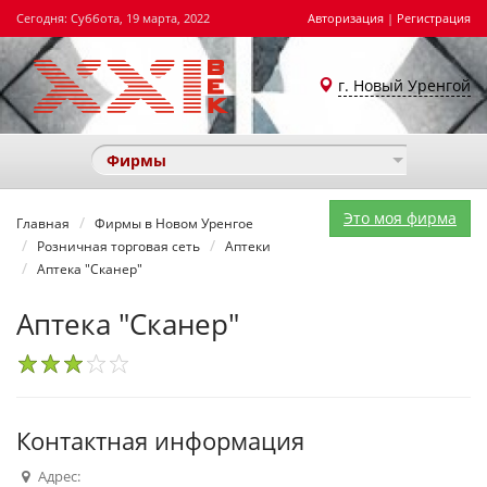
Сегодня: Суббота, 19 марта, 2022
Авторизация
|
Регистрация
г. Новый Уренгой
Фирмы
Это моя фирма
Главная
Фирмы в Новом Уренгое
Розничная торговая сеть
Аптеки
Аптека "Сканер"
Аптека "Сканер"
1
2
3
4
5
Контактная информация
Адрес: