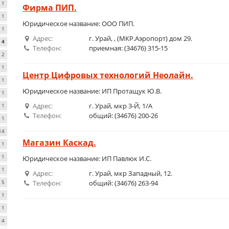
1
Фирма ПИП.
1
Юридическое название: ООО ПИП.
1
Адрес:
г. Урай, , (МКР.Аэропорт) дом 29.
4
Телефон:
приемная: (34676) 315-15
2
1
Центр Цифровых технологий Неолайн.
1
Юридическое название: ИП Протащук Ю.В.
1
Адрес:
г. Урай, мкр 3-Й, 1/А
1
Телефон:
общий: (34676) 200-26
1
14
Магазин Каскад.
1
1
Юридическое название: ИП Павлюк И.С.
1
Адрес:
г. Урай, мкр Западный, 12.
5
Телефон:
общий: (34676) 263-94
1
1
4