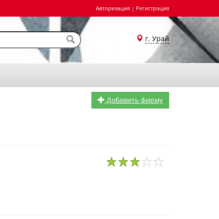
Авторизация
|
Регистрация
г. Урай
Добавить фирму
1
2
3
4
5