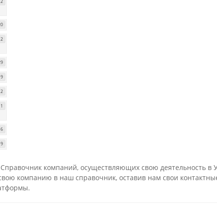
2
20
12
29
9
2
1
6
9
 Справочник компаний, осуществляющих свою деятельность в Ур
вою компанию в наш справочник, оставив нам свои контактны
атформы.