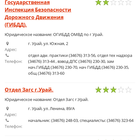
Государственная
Инспекция Безопасности
1
2
3
4
5
Дорожного Движения
(ГИБДД).
Юридическое название: ОГИБДД ОМВД по г Урай.
г. Урай, ул. Южная, 2
Адрес:
отдел адм. практики (34676) 313-56, отдел тех надзора
Телефон:
(34676) 313-44 , взвод ДПС (34676) 230-30, зам
нач.ГИБДД (34676) 230-70, нач ГИБДД (34676) 230-35,
общ (34676) 313-60
Отдел Загс г.Урай.
1
2
3
4
5
Юридическое название: Отдел Загс г.Урай.
г. Урай, ул. Ленина, 89/А
Адрес:
начальник: (34676) 248-03, специалисты: (34676) 323-64
Телефон: