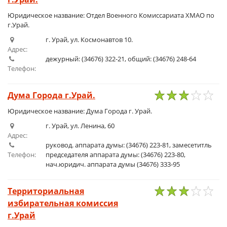
Юридическое название: Отдел Военного Комиссариата ХМАО по
г.Урай.
г. Урай, ул. Космонавтов 10.
Адрес:
дежурный: (34676) 322-21, общий: (34676) 248-64
Телефон:
Дума Города г.Урай.
1
2
3
4
5
Юридическое название: Дума Города г. Урай.
г. Урай, ул. Ленина, 60
Адрес:
руковод. аппарата думы: (34676) 223-81, замесетитль
Телефон:
председателя аппарата думы: (34676) 223-80,
нач.юридич. аппарата думы (34676) 333-95
Территориальная
избирательная комиссия
1
2
3
4
5
г.Урай