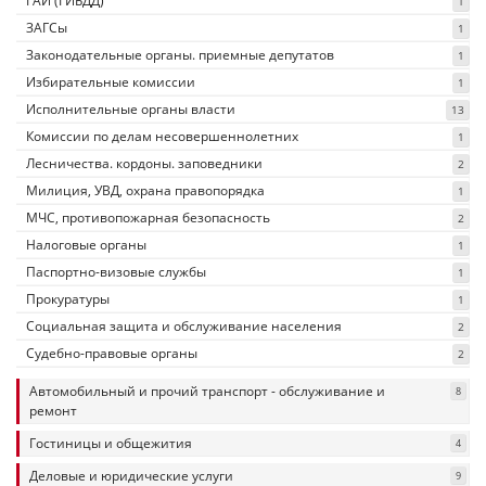
ГАИ (ГИБДД)
1
ЗАГСы
1
Законодательные органы. приемные депутатов
1
Избирательные комиссии
1
Исполнительные органы власти
13
Комиссии по делам несовершеннолетних
1
Лесничества. кордоны. заповедники
2
Милиция, УВД, охрана правопорядка
1
МЧС, противопожарная безопасность
2
Налоговые органы
1
Паспортно-визовые службы
1
Прокуратуры
1
Социальная защита и обслуживание населения
2
Судебно-правовые органы
2
Автомобильный и прочий транспорт - обслуживание и
8
ремонт
Гостиницы и общежития
4
Деловые и юридические услуги
9