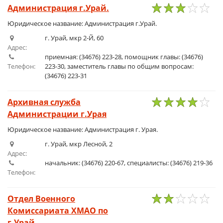
Администрация г.Урай.
1
2
3
4
5
Юридическое название: Администрация г.Урай.
г. Урай, мкр 2-Й, 60
Адрес:
приемная: (34676) 223-28, помощник главы: (34676)
Телефон:
223-30, заместитель главы по общим вопросам:
(34676) 223-31
Архивная служба
Администрации г.Урая
1
2
3
4
5
Юридическое название: Администрация г. Урая.
г. Урай, мкр Лесной, 2
Адрес:
начальник: (34676) 220-67, специалисты: (34676) 219-36
Телефон:
Отдел Военного
Комиссариата ХМАО по
1
2
3
4
5
г.Урай.