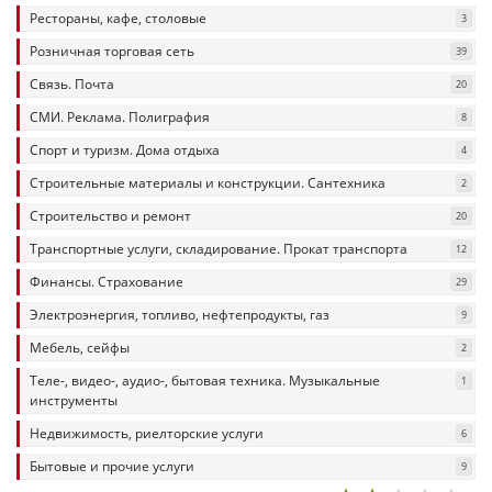
Рестораны, кафе, столовые
3
Розничная торговая сеть
39
Связь. Почта
20
СМИ. Реклама. Полиграфия
8
Спорт и туризм. Дома отдыха
4
Строительные материалы и конструкции. Сантехника
2
Строительство и ремонт
20
Транспортные услуги, складирование. Прокат транспорта
12
Финансы. Страхование
29
Электроэнергия, топливо, нефтепродукты, газ
9
Мебель, сейфы
2
Теле-, видео-, аудио-, бытовая техника. Музыкальные
1
инструменты
Недвижимость, риелторские услуги
6
Бытовые и прочие услуги
9