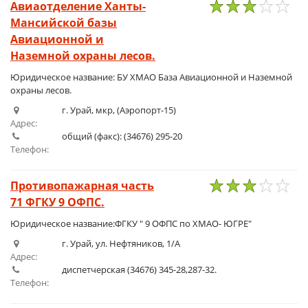
Авиаотделение Ханты-
Мансийской базы
1
2
3
4
5
Авиационной и
Наземной охраны лесов.
Юридическое название: БУ ХМАО База Авиационной и Наземной
охраны лесов.
г. Урай, мкр, (Аэропорт-15)
Адрес:
общий (факс): (34676) 295-20
Телефон:
Противопажарная часть
71 ФГКУ 9 ОФПС.
1
2
3
4
5
Юридическое название:ФГКУ " 9 ОФПС по ХМАО- ЮГРЕ"
г. Урай, ул. Нефтяников, 1/А
Адрес:
диспетчерская (34676) 345-28,287-32.
Телефон: