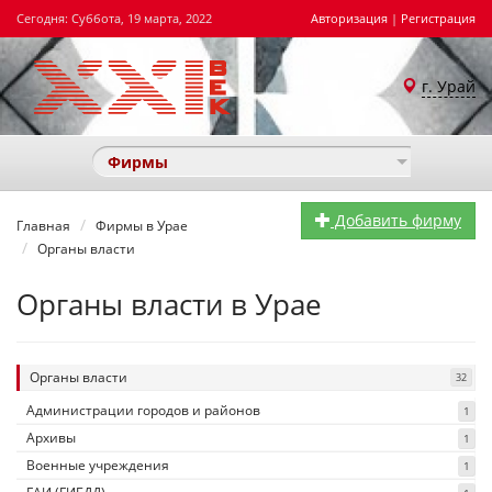
Сегодня: Суббота, 19 марта, 2022
Авторизация
|
Регистрация
г. Урай
Фирмы
Добавить фирму
Главная
Фирмы в Урае
Органы власти
Органы власти в Урае
Органы власти
32
Администрации городов и районов
1
Архивы
1
Военные учреждения
1