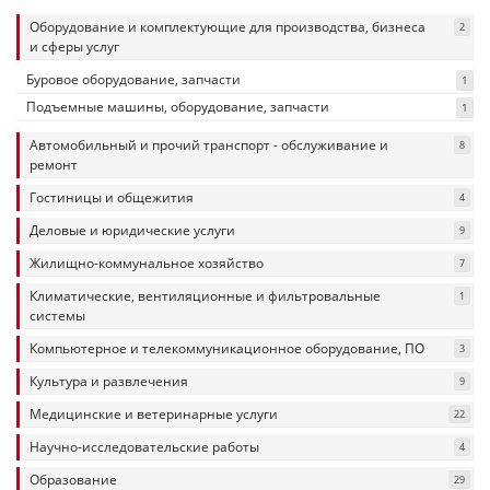
Оборудование и комплектующие для производства, бизнеса
2
и сферы услуг
Буровое оборудование, запчасти
1
Подъемные машины, оборудование, запчасти
1
Автомобильный и прочий транспорт - обслуживание и
8
ремонт
Гостиницы и общежития
4
Деловые и юридические услуги
9
Жилищно-коммунальное хозяйство
7
Климатические, вентиляционные и фильтровальные
1
системы
Компьютерное и телекоммуникационное оборудование, ПО
3
Культура и развлечения
9
Медицинские и ветеринарные услуги
22
Научно-исследовательские работы
4
Образование
29