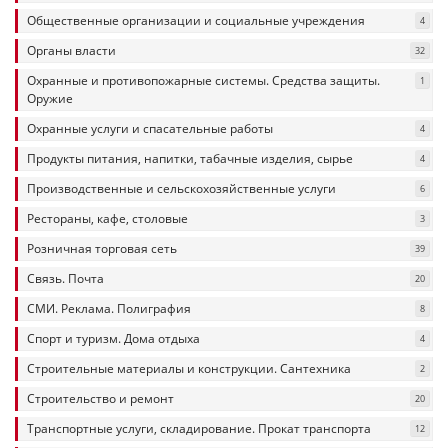
Общественные организации и социальные учреждения
4
Органы власти
32
Охранные и противопожарные системы. Средства защиты.
1
Оружие
Охранные услуги и спасательные работы
4
Продукты питания, напитки, табачные изделия, сырье
4
Производственные и сельскохозяйственные услуги
6
Рестораны, кафе, столовые
3
Розничная торговая сеть
39
Связь. Почта
20
СМИ. Реклама. Полиграфия
8
Спорт и туризм. Дома отдыха
4
Строительные материалы и конструкции. Сантехника
2
Строительство и ремонт
20
Транспортные услуги, складирование. Прокат транспорта
12