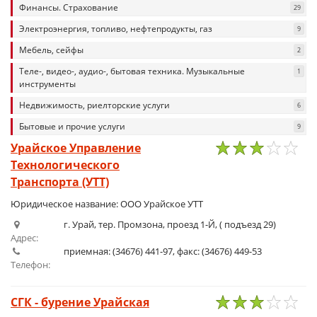
Финансы. Страхование
29
Электроэнергия, топливо, нефтепродукты, газ
9
Мебель, сейфы
2
Теле-, видео-, аудио-, бытовая техника. Музыкальные
1
инструменты
Недвижимость, риелторские услуги
6
Бытовые и прочие услуги
9
Урайское Управление
Технологического
1
2
3
4
5
Транспорта (УТТ)
Юридическое название: ООО Урайское УТТ
г. Урай, тер. Промзона, проезд 1-Й, ( подъезд 29)
Адрес:
приемная: (34676) 441-97, факс: (34676) 449-53
Телефон:
СГК - бурение Урайская