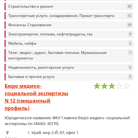
Строительство и ремонт
20
Транспортные услуги, складирование. Прокат транспорта
12
Финансы. Страхование
29
Электроэнергия, топливо, нефтепродукты, газ
9
Мебель, сейфы
2
Теле-, видео-, аудио-, бытовая техника. Музыкальные
1
инструменты
Недвижимость, риелторские услуги
6
Бытовые и прочие услуги
9
Бюро медико-
социальной экспертизы
1
2
3
4
5
N 12 (смешанный
профиль)
Юридическое название: ФКУ Главное бюро медико- социальной
экспертизы по ХМАО- ЮГРЕ.
г. Урай, мкр 2-Й, 67, офис 1