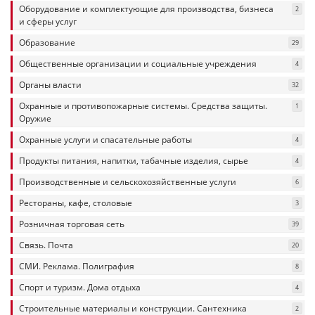
Оборудование и комплектующие для производства, бизнеса
2
и сферы услуг
Образование
29
Общественные организации и социальные учреждения
4
Органы власти
32
Охранные и противопожарные системы. Средства защиты.
1
Оружие
Охранные услуги и спасательные работы
4
Продукты питания, напитки, табачные изделия, сырье
4
Производственные и сельскохозяйственные услуги
6
Рестораны, кафе, столовые
3
Розничная торговая сеть
39
Связь. Почта
20
СМИ. Реклама. Полиграфия
8
Спорт и туризм. Дома отдыха
4
Строительные материалы и конструкции. Сантехника
2