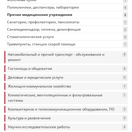
1
Поликлиники, диспансеры, лаборатории
4
Прочие медицинские учреждения
2
Санатории, профилактории, пансионаты
1
Санэпидемнадзор, гигиена, дезинфекция
2
Стоматологические услуги
5
Травмпункты, станции скорой помощи
1
Автомобильный и прочий транспорт - обслуживание и
8
ремонт
Гостиницы и общежития
4
Деловые и юридические услуги
9
Жилищно-коммунальное хозяйство
7
Климатические, вентиляционные и фильтровальные
1
системы
Компьютерное и телекоммуникационное оборудование, ПО
3
Культура и развлечения
9
Научно-исследовательские работы
4