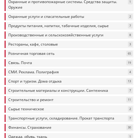
Охранные и противопожарные системы. Средства защиты.
1
Оружие
Охранные услуги и спасательные работы
2
Продукты питания, напитки, табачные изделия, сырье
7
Производственные и сельскохозяйственные услуги
8
Рестораны, кафе, столовые
3
Розничная торговая сеть
65
Связь. Почта
19
СМИ. Реклама. Полиграфия
4
Спорт и туризм. Дома отдыха
13
Строительные материалы и конструкции. Сантехника
7
Строительство и ремонт
11
Сырье техническое
2
Транспортные услуги, складирование. Прокат транспорта
7
Финансы. Страхование
30
Одежда, обувь, ткань
1