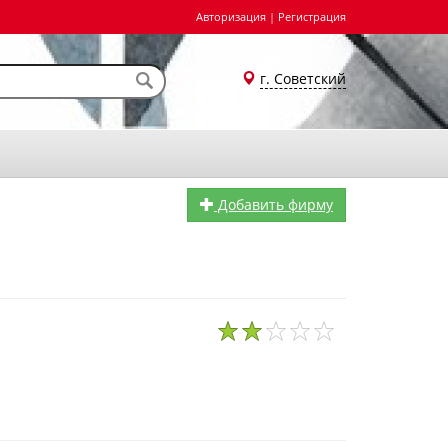
Авторизация
|
Регистрация
г. Советский
Добавить фирму
1
2
3
4
5