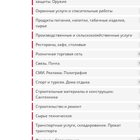
защиты. Оружие
Охранные услуги и спасательные работы
Продукты питания, напитки, табачные изделия,
сырье
Производственные и сельскохозяйственные услуги
Рестораны, кафе, столовые
Розничная торговая сеть
Связь. Почта
СМИ. Реклама. Полиграфия
Спорт и туризм. Дома отдыха
Строительные материалы и конструкции.
Сантехника
Строительство и ремонт
Сырье техническое
Транспортные услуги, складирование. Прокат
транспорта