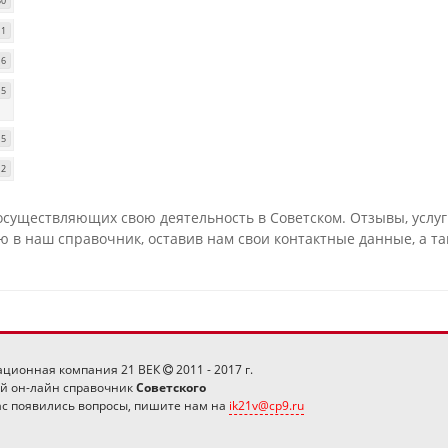
30
1
6
5
5
2
существляющих свою деятельность в Советском. Отзывы, услуг
 в наш справочник, оставив нам свои контактные данные, а т
ционная компания 21 ВЕК
2011 - 2017 г.
ой он-лайн справочник
Советского
ас появились вопросы, пишите нам на
ik21v@cp9.ru