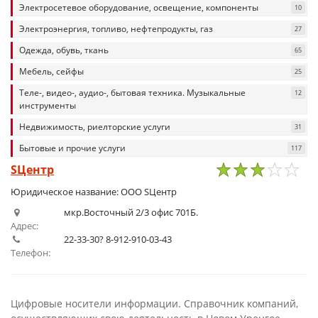
Электросетевое оборудование, освещение, компоненты
10
Электроэнергия, топливо, нефтепродукты, газ
27
Одежда, обувь, ткань
65
Мебель, сейфы
25
Теле-, видео-, аудио-, бытовая техника. Музыкальные
12
инструменты
Недвижимость, риелторские услуги
31
Бытовые и прочие услуги
117
SЦентр
1
2
3
4
5
Юридическое название: ООО SЦентр
мкр.Восточный 2/3 офис 701Б.
Адрес:
22-33-30? 8-912-910-03-43
Телефон:
Цифровые носители информации. Справочник компаний,