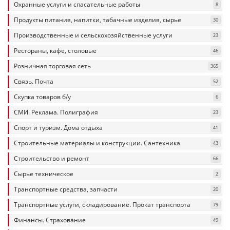
Охранные услуги и спасательные работы
8
Продукты питания, напитки, табачные изделия, сырье
30
Производственные и сельскохозяйственные услуги
23
Рестораны, кафе, столовые
46
Розничная торговая сеть
365
Связь. Почта
52
Скупка товаров б/у
6
СМИ. Реклама. Полиграфия
23
Спорт и туризм. Дома отдыха
41
Строительные материалы и конструкции. Сантехника
43
Строительство и ремонт
66
Сырье техническое
2
Транспортные средства, запчасти
20
Транспортные услуги, складирование. Прокат транспорта
79
Финансы. Страхование
49