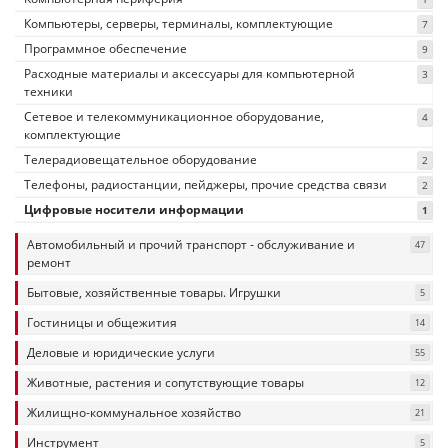
Компьютеры, серверы, терминалы, комплектующие
7
Программное обеспечение
9
Расходные материалы и аксессуары для компьютерной
3
техники
Сетевое и телекоммуникационное оборудование,
4
комплектующие
Телерадиовещательное оборудование
2
Телефоны, радиостанции, пейджеры, прочие средства связи
2
Цифровые носители информации
1
Автомобильный и прочий транспорт - обслуживание и
47
ремонт
Бытовые, хозяйственные товары. Игрушки
5
Гостиницы и общежития
14
Деловые и юридические услуги
55
Животные, растения и сопутствующие товары
12
Жилищно-коммунальное хозяйство
21
Инструмент
5