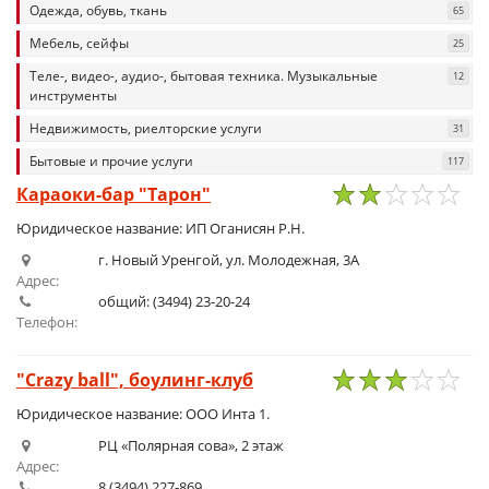
Одежда, обувь, ткань
65
Мебель, сейфы
25
Теле-, видео-, аудио-, бытовая техника. Музыкальные
12
инструменты
Недвижимость, риелторские услуги
31
Бытовые и прочие услуги
117
Караоки-бар "Тарон"
1
2
3
4
5
Юридическое название: ИП Оганисян Р.Н.
г. Новый Уренгой, ул. Молодежная, 3А
Адрес:
общий: (3494) 23-20-24
Телефон:
"Crazy ball", боулинг-клуб
1
2
3
4
5
Юридическое название: ООО Инта 1.
РЦ «Полярная сова», 2 этаж
Адрес:
8 (3494) 227-869