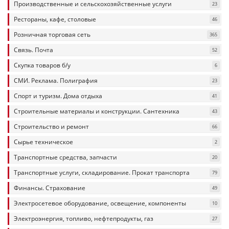
Производственные и сельскохозяйственные услуги
23
Рестораны, кафе, столовые
46
Розничная торговая сеть
365
Связь. Почта
52
Скупка товаров б/у
6
СМИ. Реклама. Полиграфия
23
Спорт и туризм. Дома отдыха
41
Строительные материалы и конструкции. Сантехника
43
Строительство и ремонт
66
Сырье техническое
2
Транспортные средства, запчасти
20
Транспортные услуги, складирование. Прокат транспорта
79
Финансы. Страхование
49
Электросетевое оборудование, освещение, компоненты
10
Электроэнергия, топливо, нефтепродукты, газ
27