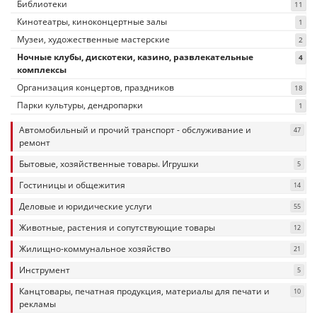
Библиотеки
11
Кинотеатры, киноконцертные залы
1
Музеи, художественные мастерские
2
Ночные клубы, дискотеки, казино, развлекательные
4
комплексы
Организация концертов, праздников
18
Парки культуры, дендропарки
1
Автомобильный и прочий транспорт - обслуживание и
47
ремонт
Бытовые, хозяйственные товары. Игрушки
5
Гостиницы и общежития
14
Деловые и юридические услуги
55
Животные, растения и сопутствующие товары
12
Жилищно-коммунальное хозяйство
21
Инструмент
5
Канцтовары, печатная продукция, материалы для печати и
10
рекламы