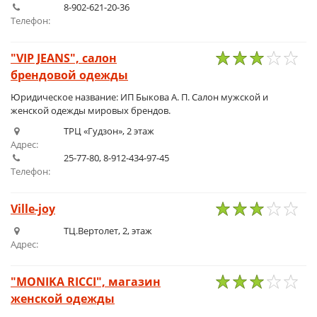
8-902-621-20-36
Телефон:
"VIP JEANS", салон
брендовой одежды
1
2
3
4
5
Юридическое название: ИП Быкова А. П. Салон мужской и
женской одежды мировых брендов.
ТРЦ «Гудзон», 2 этаж
Адрес:
25-77-80, 8-912-434-97-45
Телефон:
Ville-joy
1
2
3
4
5
ТЦ.Вертолет, 2, этаж
Адрес:
"MONIKA RICCI", магазин
женской одежды
1
2
3
4
5