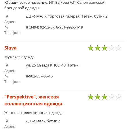
1
2
3
4
5
Юридическое название: ИП Быкова А.П. Салон женской
брендовой одежды.
ДЦ «ЯМАЛ», торговая галерея, 1 этаж, бутик 2
Адрес:
8 (3494) 92-52-57, 8-951-992-54-19
Телефон:
Slava
1
2
3
4
5
Мужская одежда
ул. 26 Съезда КПСС, 4В, 1 этаж
Адрес:
8-902-857-05-15
Телефон:
"Perspektive", женская
коллекционная одежда
1
2
3
4
5
Женская коллекционная одежда
ДЦ «Ямал», бутик 2
Адрес: