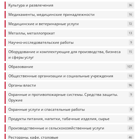
Культура и развлечения
36
Медикаменты, медицинские принадлежности
16
Медицинские и ветеринарные услуги
72
Металлы, металлопрокат
13
Научно-исследовательские работы
9
Оборудование и комплектующие для производства, бизнеса
15
и сферы услуг
Образование
107
Общественные организации и социальные учреждения
10
Органы власти
96
Охранные и противопожарные системы. Средства защиты.
9
Оружие
Охранные услуги и спасательные работы
8
Продукты питания, напитки, табачные изделия, сырье
30
Производственные и сельскохозяйственные услуги
23
Рестораны, кафе, столовые
46