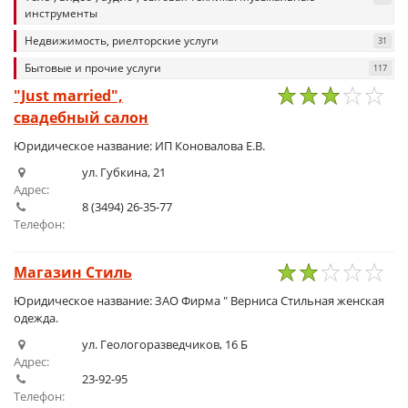
инструменты
Недвижимость, риелторские услуги
31
Бытовые и прочие услуги
117
"Just married",
свадебный салон
1
2
3
4
5
Юридическое название: ИП Коновалова Е.В.
ул. Губкина, 21
Адрес:
8 (3494) 26-35-77
Телефон:
Магазин Стиль
1
2
3
4
5
Юридическое название: ЗАО Фирма " Верниса Стильная женская
одежда.
ул. Геологоразведчиков, 16 Б
Адрес:
23-92-95
Телефон: