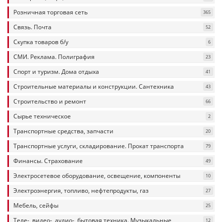
Розничная торговая сеть
365
Связь. Почта
52
Скупка товаров б/у
6
СМИ. Реклама. Полиграфия
23
Спорт и туризм. Дома отдыха
41
Строительные материалы и конструкции. Сантехника
43
Строительство и ремонт
66
Сырье техническое
2
Транспортные средства, запчасти
20
Транспортные услуги, складирование. Прокат транспорта
79
Финансы. Страхование
49
Электросетевое оборудование, освещение, компоненты
10
Электроэнергия, топливо, нефтепродукты, газ
27
Мебель, сейфы
25
Теле-, видео-, аудио-, бытовая техника. Музыкальные
12