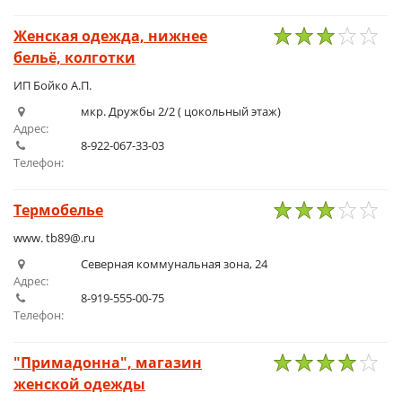
Женская одежда, нижнее
бельё, колготки
1
2
3
4
5
ИП Бойко А.П.
мкр. Дружбы 2/2 ( цокольный этаж)
Адрес:
8-922-067-33-03
Телефон:
Термобелье
1
2
3
4
5
www. tb89@.ru
Северная коммунальная зона, 24
Адрес:
8-919-555-00-75
Телефон:
"Примадонна", магазин
женской одежды
1
2
3
4
5