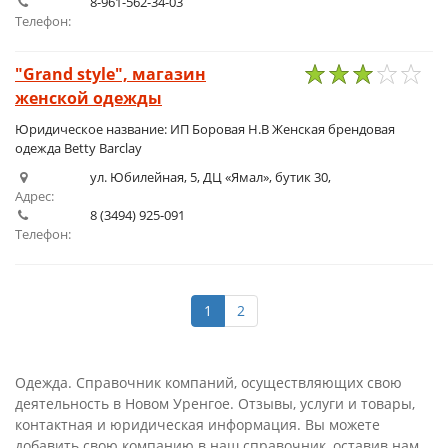
8-961-562-34-03
Телефон:
"Grand style", магазин
женской одежды
1
2
3
4
5
Юридическое название: ИП Боровая Н.В Женская брендовая
одежда Betty Barclay
ул. Юбилейная, 5, ДЦ «Ямал», бутик 30,
Адрес:
8 (3494) 925-091
Телефон:
1
2
Одежда. Справочник компаний, осуществляющих свою
деятельность в Новом Уренгое. Отзывы, услуги и товары,
контактная и юридическая информация. Вы можете
добавить свою компанию в наш справочник, оставив нам