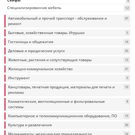
Сейфы
1
Специализированная мебель
12
Автомобильный и прочий транспорт - обслуживание и
47
ремонт
Бытовые, хозяйственные товары. Игрушки
5
Гостиницы и общежития
14
Деловые и юридические услуги
55
Животные, растения и сопутствующие товары
12
Жилищно-коммунальное хозяйство
21
Инструмент
5
Канцтовары, печатная продукция, материалы для печати и
10
рекламы
Климатические, вентиляционные и фильтровальные
8
системы
Компьютерное и телекоммуникационное оборудование, ПО
19
Культура и развлечения
36
Медикаменты, медицинские принадлежности
16