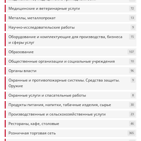
Медицинские и ветеринарные услуги
72
Металлы, металлопрокат
13
Научно-исследовательские работы
9
Оборудование и комплектующие для производства, бизнеса
15
и сферы услуг
Образование
107
Общественные организации и социальные учреждения
10
Органы власти
96
Охранные и противопожарные системы. Средства защиты.
9
Оружие
Охранные услуги и спасательные работы
8
Продукты питания, напитки, табачные изделия, сырье
30
Производственные и сельскохозяйственные услуги
23
Рестораны, кафе, столовые
46
Розничная торговая сеть
365