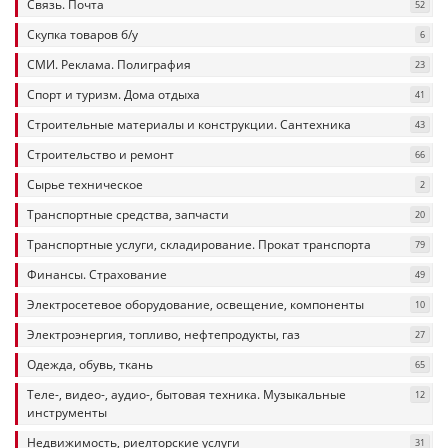
Связь. Почта
52
Скупка товаров б/у
6
СМИ. Реклама. Полиграфия
23
Спорт и туризм. Дома отдыха
41
Строительные материалы и конструкции. Сантехника
43
Строительство и ремонт
66
Сырье техническое
2
Транспортные средства, запчасти
20
Транспортные услуги, складирование. Прокат транспорта
79
Финансы. Страхование
49
Электросетевое оборудование, освещение, компоненты
10
Электроэнергия, топливо, нефтепродукты, газ
27
Одежда, обувь, ткань
65
Теле-, видео-, аудио-, бытовая техника. Музыкальные
12
инструменты
Недвижимость, риелторские услуги
31