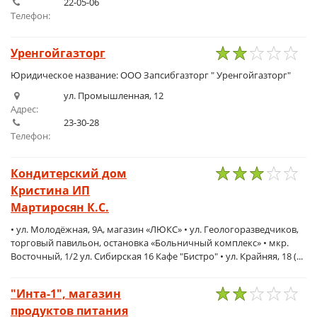
22-05-06
Телефон:
Уренгойгазторг
1
2
3
4
5
Юридическое название: ООО Запсибгазторг " Уренгойгазторг"
ул. Промышленная, 12
Адрес:
23-30-28
Телефон:
Кондитерский дом
Кристина ИП
1
2
3
4
5
Мартиросян К.С.
• ул. Молодёжная, 9А, магазин «ЛЮКС» • ул. Геологоразведчиков,
торговый павильон, остановка «Больничный комплекс» • мкр.
Восточный, 1/2 ул. Сибирская 16 Кафе "Бистро" • ул. Крайняя, 18 (...
"Инта-1", магазин
продуктов питания
1
2
3
4
5