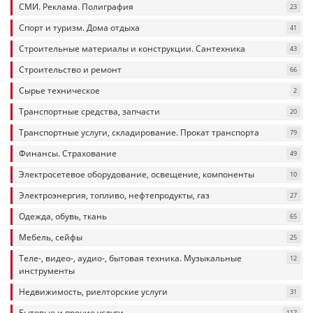
СМИ. Реклама. Полиграфия
23
Спорт и туризм. Дома отдыха
41
Строительные материалы и конструкции. Сантехника
43
Строительство и ремонт
66
Сырье техническое
2
Транспортные средства, запчасти
20
Транспортные услуги, складирование. Прокат транспорта
79
Финансы. Страхование
49
Электросетевое оборудование, освещение, компоненты
10
Электроэнергия, топливо, нефтепродукты, газ
27
Одежда, обувь, ткань
65
Мебель, сейфы
25
Теле-, видео-, аудио-, бытовая техника. Музыкальные
12
инструменты
Недвижимость, риелторские услуги
31
Бытовые и прочие услуги
117