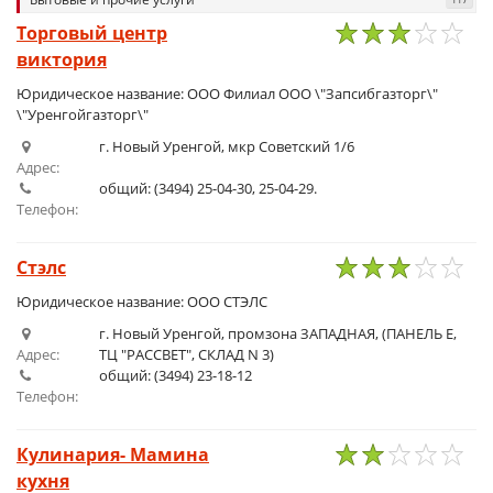
Торговый центр
виктория
1
2
3
4
5
Юридическое название: ООО Филиал ООО \"Запсибгазторг\"
\"Уренгойгазторг\"
г. Новый Уренгой, мкр Советский 1/6
Адрес:
общий: (3494) 25-04-30, 25-04-29.
Телефон:
Стэлс
1
2
3
4
5
Юридическое название: ООО СТЭЛС
г. Новый Уренгой, промзона ЗАПАДНАЯ, (ПАНЕЛЬ Е,
Адрес:
ТЦ "РАССВЕТ", СКЛАД N 3)
общий: (3494) 23-18-12
Телефон:
Кулинария- Мамина
кухня
1
2
3
4
5