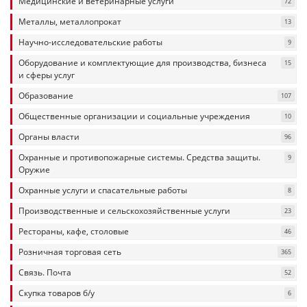
Медицинские и ветеринарные услуги
72
Металлы, металлопрокат
13
Научно-исследовательские работы
9
Оборудование и комплектующие для производства, бизнеса
15
и сферы услуг
Образование
107
Общественные организации и социальные учреждения
10
Органы власти
96
Охранные и противопожарные системы. Средства защиты.
9
Оружие
Охранные услуги и спасательные работы
8
Производственные и сельскохозяйственные услуги
23
Рестораны, кафе, столовые
46
Розничная торговая сеть
365
Связь. Почта
52
Скупка товаров б/у
6