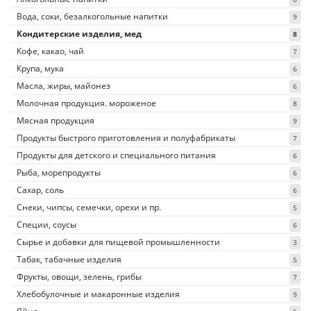
Вода, соки, безалкогольные напитки
9
Кондитерские изделия, мед
8
Кофе, какао, чай
7
Крупа, мука
6
Масла, жиры, майонез
6
Молочная продукция. мороженое
8
Мясная продукция
9
Продукты быстрого приготовления и полуфабрикаты
7
Продукты для детского и специального питания
6
Рыба, морепродукты
6
Сахар, соль
6
Снеки, чипсы, семечки, орехи и пр.
5
Специи, соусы
6
Сырье и добавки для пищевой промышленности
3
Табак, табачные изделия
5
Фрукты, овощи, зелень, грибы
7
Хлебобулочные и макаронные изделия
9