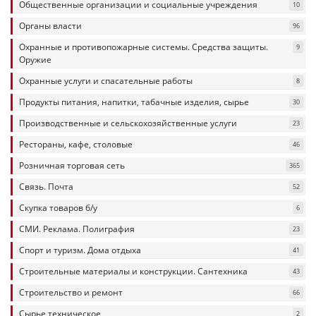
Общественные организации и социальные учреждения
10
Органы власти
96
Охранные и противопожарные системы. Средства защиты.
9
Оружие
Охранные услуги и спасательные работы
8
Продукты питания, напитки, табачные изделия, сырье
30
Производственные и сельскохозяйственные услуги
23
Рестораны, кафе, столовые
46
Розничная торговая сеть
365
Связь. Почта
52
Скупка товаров б/у
6
СМИ. Реклама. Полиграфия
23
Спорт и туризм. Дома отдыха
41
Строительные материалы и конструкции. Сантехника
43
Строительство и ремонт
66
Сырье техническое
2