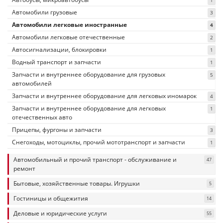
1
Автомобили грузовые
3
Автомобили легковые иностранные
4
Автомобили легковые отечественные
2
Автосигнализации, блокировки
1
Водный транспорт и запчасти
1
Запчасти и внутреннее оборудование для грузовых
5
автомобилей
Запчасти и внутреннее оборудование для легковых иномарок
4
Запчасти и внутреннее оборудование для легковых
1
отечественных авто
Прицепы, фургоны и запчасти
3
Снегоходы, мотоциклы, прочий мототранспорт и запчасти
1
Автомобильный и прочий транспорт - обслуживание и
47
ремонт
Бытовые, хозяйственные товары. Игрушки
5
Гостиницы и общежития
14
Деловые и юридические услуги
55