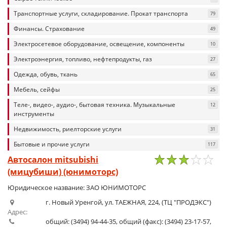
Транспортные услуги, складирование. Прокат транспорта
79
Финансы. Страхование
49
Электросетевое оборудование, освещение, компоненты
10
Электроэнергия, топливо, нефтепродукты, газ
27
Одежда, обувь, ткань
65
Мебель, сейфы
25
Теле-, видео-, аудио-, бытовая техника. Музыкальные
12
инструменты
Недвижимость, риелторские услуги
31
Бытовые и прочие услуги
117
Автосалон mitsubishi
(мицубиши) (юнимоторс)
1
2
3
4
5
Юридическое название: ЗАО ЮНИМОТОРС
г. Новый Уренгой, ул. ТАЕЖНАЯ, 224, (ТЦ "ПРОДЭКС")
Адрес:
общий: (3494) 94-44-35, общий (факс): (3494) 23-17-57,