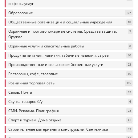
и сферы услуг
Образование
107
Общественные организации и социальные учреждения
10
Охранные и противопожарные системы. Средства защиты.
9
Оружие
Охранные услуги и спасательные работы
8
Продукты питания, напитки, табачные изделия, сырье
30
Производственные и сельскохозяйственные услуги
23
Рестораны, кафе, столовые
46
Розничная торговая сеть
365
Связь. Почта
52
Скупка товаров б/у
6
СМИ. Реклама. Полиграфия
23
Спорт и туризм. Дома отдыха
41
Строительные материалы и конструкции. Сантехника
43