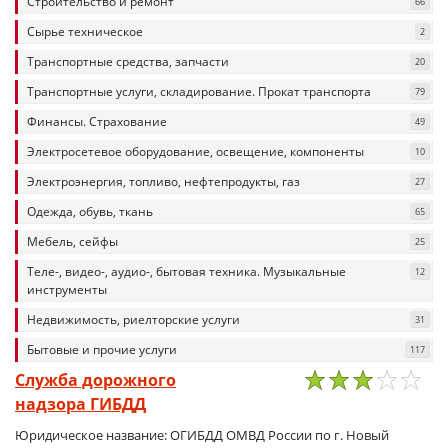
Строительство и ремонт
66
Сырье техническое
2
Транспортные средства, запчасти
20
Транспортные услуги, складирование. Прокат транспорта
79
Финансы. Страхование
49
Электросетевое оборудование, освещение, компоненты
10
Электроэнергия, топливо, нефтепродукты, газ
27
Одежда, обувь, ткань
65
Мебель, сейфы
25
Теле-, видео-, аудио-, бытовая техника. Музыкальные
12
инструменты
Недвижимость, риелторские услуги
31
Бытовые и прочие услуги
117
Служба дорожного
надзора ГИБДД
1
2
3
4
5
Юридическое название: ОГИБДД ОМВД России по г. Новый