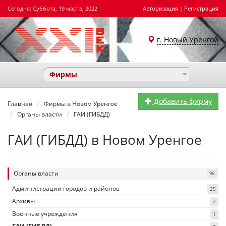
Сегодня: Суббота, 19 марта, 2022
Авторизация
|
Регистрация
г. Новый Уренгой
Фирмы
Добавить фирму
Главная
Фирмы в Новом Уренгое
Органы власти
ГАИ (ГИБДД)
ГАИ (ГИБДД) в Новом Уренгое
Органы власти
96
Администрации городов и районов
25
Архивы
2
Военные учреждения
1