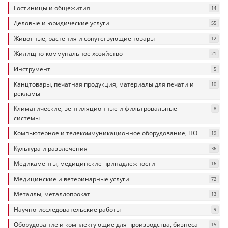
Гостиницы и общежития
14
Деловые и юридические услуги
55
Животные, растения и сопутствующие товары
12
Жилищно-коммунальное хозяйство
21
Инструмент
5
Канцтовары, печатная продукция, материалы для печати и
10
рекламы
Климатические, вентиляционные и фильтровальные
8
системы
Компьютерное и телекоммуникационное оборудование, ПО
19
Культура и развлечения
36
Медикаменты, медицинские принадлежности
16
Медицинские и ветеринарные услуги
72
Металлы, металлопрокат
13
Научно-исследовательские работы
9
Оборудование и комплектующие для производства, бизнеса
15