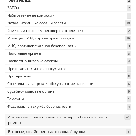
ГАИ (ГИБДД)
2
ЗАГСы
2
Избирательные комиссии
1
Исполнительные органы власти
10
Комиссии по делам несовершеннолетних
2
Милиция, УВД, охрана правопорядка
19
МЧС, противопожарная безопасность
3
Налоговые органы
3
Паспортно-визовые службы
4
Представительства. консульства
1
Прокуратуры
5
Социальная защита и обслуживание населения
6
Судебно-правовые органы
9
Таможни
1
Федеральная служба безопасности
4
Автомобильный и прочий транспорт - обслуживание и
47
ремонт
Бытовые, хозяйственные товары. Игрушки
5