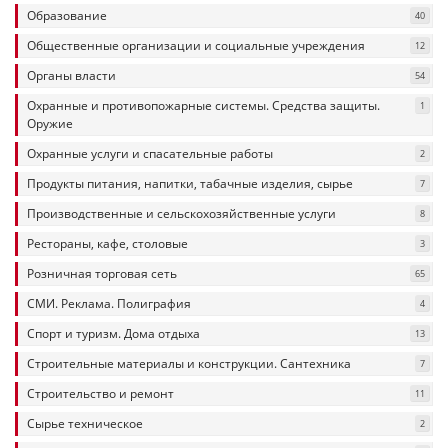
Образование
40
Общественные организации и социальные учреждения
12
Органы власти
54
Охранные и противопожарные системы. Средства защиты.
1
Оружие
Охранные услуги и спасательные работы
2
Продукты питания, напитки, табачные изделия, сырье
7
Производственные и сельскохозяйственные услуги
8
Рестораны, кафе, столовые
3
Розничная торговая сеть
65
СМИ. Реклама. Полиграфия
4
Спорт и туризм. Дома отдыха
13
Строительные материалы и конструкции. Сантехника
7
Строительство и ремонт
11
Сырье техническое
2