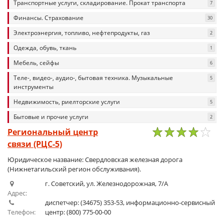
Транспортные услуги, складирование. Прокат транспорта
7
Финансы. Страхование
30
Электроэнергия, топливо, нефтепродукты, газ
2
Одежда, обувь, ткань
1
Мебель, сейфы
6
Теле-, видео-, аудио-, бытовая техника. Музыкальные
5
инструменты
Недвижимость, риелторские услуги
5
Бытовые и прочие услуги
2
Региональный центр
связи (РЦС-5)
1
2
3
4
5
Юридическое название: Свердловская железная дорога
(Нижнетагильский регион обслуживания).
г. Советский, ул. Железнодорожная, 7/А
Адрес:
диспетчер: (34675) 353-53, информационно-сервисный
Телефон:
центр: (800) 775-00-00