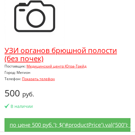
УЗИ органов брюшной полости
(без почек)
Поставщик:
Медицинский центр Югра-Трейд
Город: Мегион
Телефон:
Показать телефон
500
руб.
В наличии
по цене 500 руб.'); $('#productPrice').val('500');