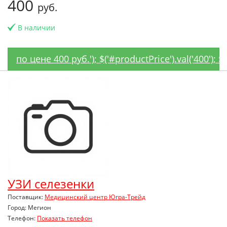
400
руб.
В наличии
по цене 400 руб.'); $('#productPrice').val('400');
УЗИ селезенки
Поставщик:
Медицинский центр Югра-Трейд
Город: Мегион
Телефон:
Показать телефон