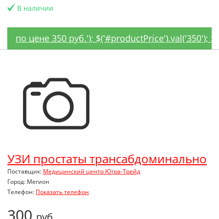
В наличии
по цене 350 руб.'); $('#productPrice').val('350');
УЗИ простаты трансабдоминально
Поставщик:
Медицинский центр Югра-Трейд
Город: Мегион
Телефон:
Показать телефон
300
руб.