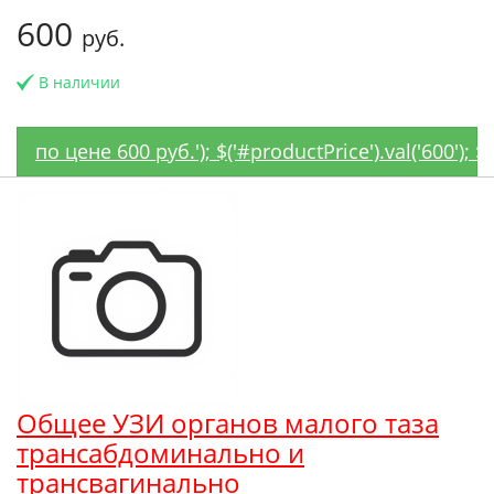
600
руб.
В наличии
по цене 600 руб.'); $('#productPrice').val('600');
Общее УЗИ органов малого таза
трансабдоминально и
трансвагинально