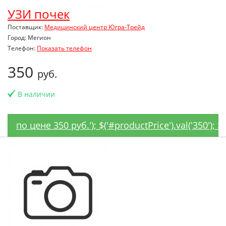
УЗИ почек
Поставщик:
Медицинский центр Югра-Трейд
Город: Мегион
Телефон:
Показать телефон
350
руб.
В наличии
по цене 350 руб.'); $('#productPrice').val('350'); 