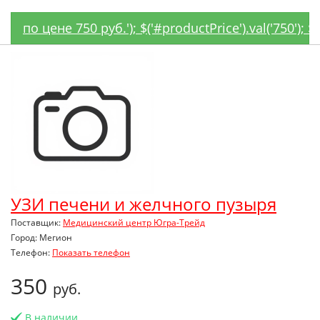
по цене 750 руб.'); $('#productPrice').val('750')
УЗИ печени и желчного пузыря
Поставщик:
Медицинский центр Югра-Трейд
Город: Мегион
Телефон:
Показать телефон
350
руб.
В наличии