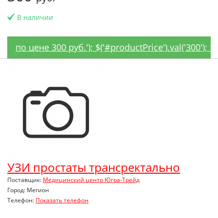
В наличии
по цене 300 руб.'); $('#productPrice').val('300');
УЗИ простаты трансректально
Поставщик:
Медицинский центр Югра-Трейд
Город: Мегион
Телефон:
Показать телефон