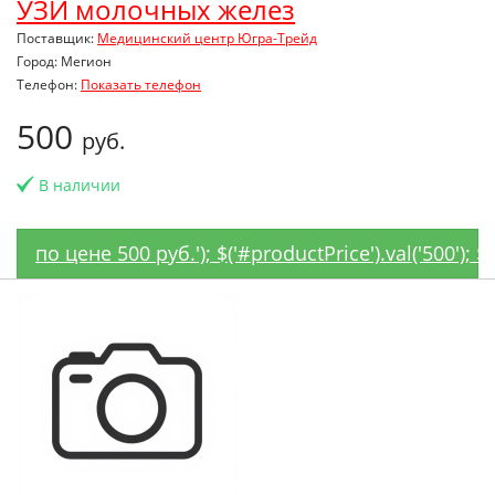
УЗИ молочных желез
Поставщик:
Медицинский центр Югра-Трейд
Город: Мегион
Телефон:
Показать телефон
500
руб.
В наличии
по цене 500 руб.'); $('#productPrice').val('500'); 