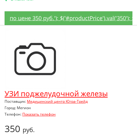
по цене 350 руб.'); $('#productPrice').val('350');
УЗИ поджелудочной железы
Поставщик:
Медицинский центр Югра-Трейд
Город: Мегион
Телефон:
Показать телефон
350
руб.