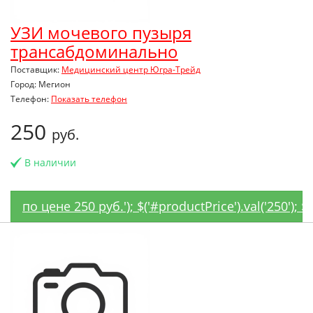
УЗИ мочевого пузыря
трансабдоминально
Поставщик:
Медицинский центр Югра-Трейд
Город: Мегион
Телефон:
Показать телефон
250
руб.
В наличии
по цене 250 руб.'); $('#productPrice').val('250');