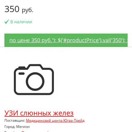
350
руб.
В наличии
по цене 350 руб.'); $('#productPrice').val('350'); 
УЗИ слюнных желез
Поставщик:
Медицинский центр Югра-Трейд
Город: Мегион