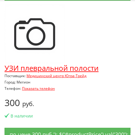
УЗИ плевральной полости
Поставщик:
Медицинский центр Югра-Трейд
Город: Мегион
Телефон:
Показать телефон
300
руб.
В наличии
по цене 300 руб.'); $('#productPrice').val('300'); 