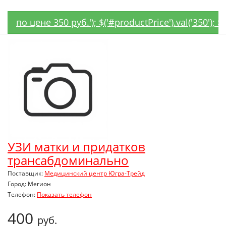
по цене 350 руб.'); $('#productPrice').val('350'); 
УЗИ матки и придатков
трансабдоминально
Поставщик:
Медицинский центр Югра-Трейд
Город: Мегион
Телефон:
Показать телефон
400
руб.