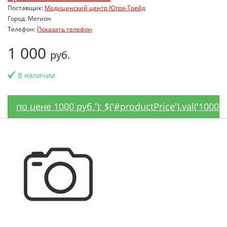
Поставщик:
Медицинский центр Югра-Трейд
Город: Мегион
Телефон:
Показать телефон
1 000
руб.
В наличии
по цене 1000 руб.'); $('#productPrice').val('1000