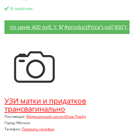
В наличии
по цене 400 руб.'); $('#productPrice').val('400');
УЗИ матки и придатков
трансвагинально
Поставщик:
Медицинский центр Югра-Трейд
Город: Мегион
Телефон:
Показать телефон