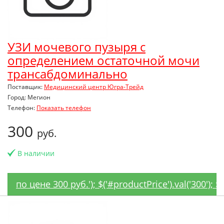
УЗИ мочевого пузыря с
определением остаточной мочи
трансабдоминально
Поставщик:
Медицинский центр Югра-Трейд
Город: Мегион
Телефон:
Показать телефон
300
руб.
В наличии
по цене 300 руб.'); $('#productPrice').val('300')