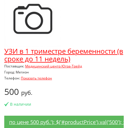
УЗИ в 1 триместре беременности (в
сроке до 11 недель)
Поставщик:
Медицинский центр Югра-Трейд
Город: Мегион
Телефон:
Показать телефон
500
руб.
В наличии
по цене 500 руб.'); $('#productPrice').val('500');