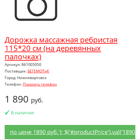
Дорожка массажная ребристая
115*20 см (на деревянных
палочках)
Артикул: 861005050
Поставщик:
БЕГЕМОТиК
Город: Нижневартовск
Телефон:
Показать телефон
1 890
руб.
В наличии
по цене 1890 руб.'); $('#productPrice').val('1890