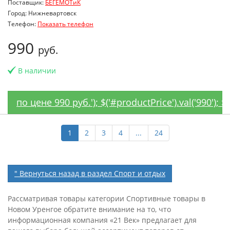
Поставщик:
БЕГЕМОТиК
Город: Нижневартовск
Телефон:
Показать телефон
990
руб.
В наличии
по цене 990 руб.'); $('#productPrice').val('990');
1
2
3
4
...
24
" Вернуться назад в раздел Спорт и отдых
Рассматривая товары категории Спортивные товары в
Новом Уренгое обратите внимание на то, что
информационная компания «21 Век» предлагает для