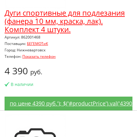
Дуги спортивные для подлезания
(фанера 10 мм, краска, лак).
Комплект 4 штуки.
Артикул: 862001468
Поставщик:
БЕГЕМОТиК
Город: Нижневартовск
Телефон:
Показать телефон
4 390
руб.
В наличии
по цене 4390 руб.'); $('#productPrice').val('4390