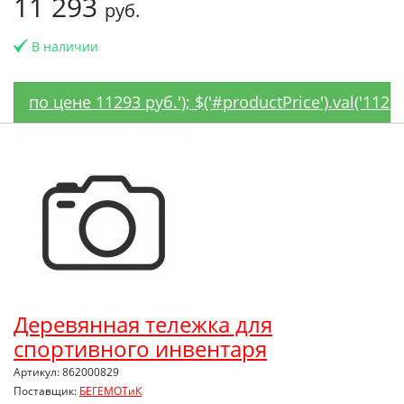
11 293
руб.
В наличии
по цене 11293 руб.'); $('#productPrice').val('1129
Деревянная тележка для
спортивного инвентаря
Артикул: 862000829
Поставщик:
БЕГЕМОТиК