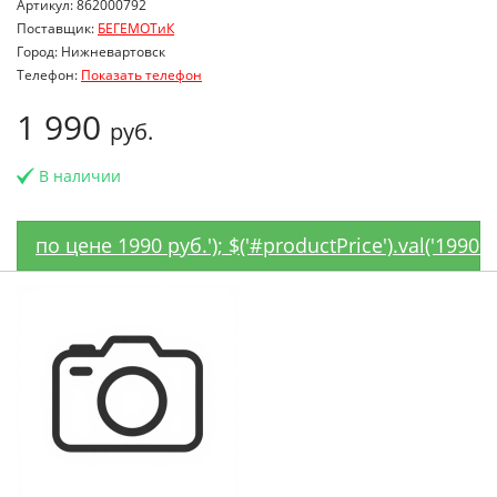
Артикул: 862000792
Поставщик:
БЕГЕМОТиК
Город: Нижневартовск
Телефон:
Показать телефон
1 990
руб.
В наличии
по цене 1990 руб.'); $('#productPrice').val('1990'