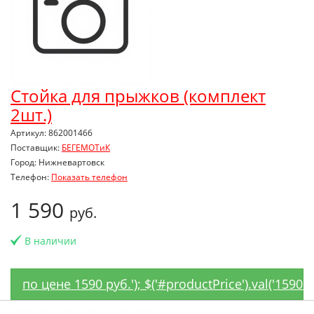
Стойка для прыжков (комплект
2шт.)
Артикул: 862001466
Поставщик:
БЕГЕМОТиК
Город: Нижневартовск
Телефон:
Показать телефон
1 590
руб.
В наличии
по цене 1590 руб.'); $('#productPrice').val('1590'