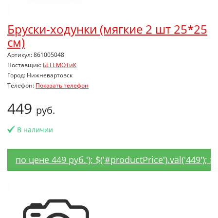
Бруски-ходунки (мягкие 2 шт 25*25
см)
Артикул: 861005048
Поставщик:
БЕГЕМОТиК
Город: Нижневартовск
Телефон:
Показать телефон
449
руб.
В наличии
по цене 449 руб.'); $('#productPrice').val('449');