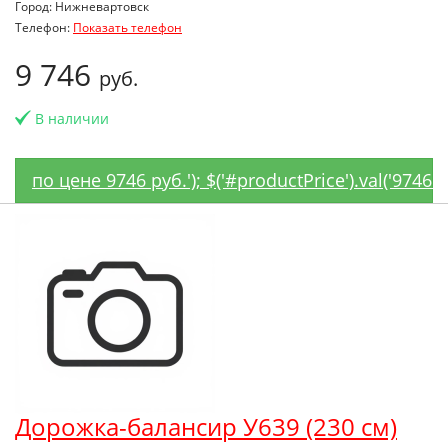
Город: Нижневартовск
Телефон:
Показать телефон
9 746
руб.
В наличии
по цене 9746 руб.'); $('#productPrice').val('9746
Дорожка-балансир У639 (230 см)