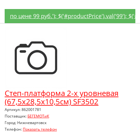
по цене 99 руб.'); $('#productPrice').val('99'); $
Степ-платформа 2-х уровневая
(67,5х28,5х10,5см) SF3502
Артикул: 862001781
Поставщик:
БЕГЕМОТиК
Город: Нижневартовск
Телефон:
Показать телефон