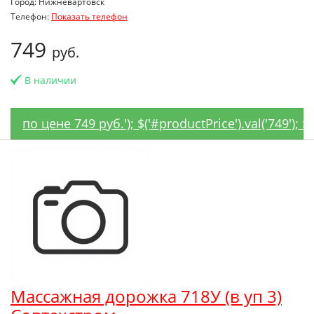
Город: Нижневартовск
Телефон:
Показать телефон
749
руб.
В наличии
по цене 749 руб.'); $('#productPrice').val('749');
Массажная дорожка 718У (в уп 3)