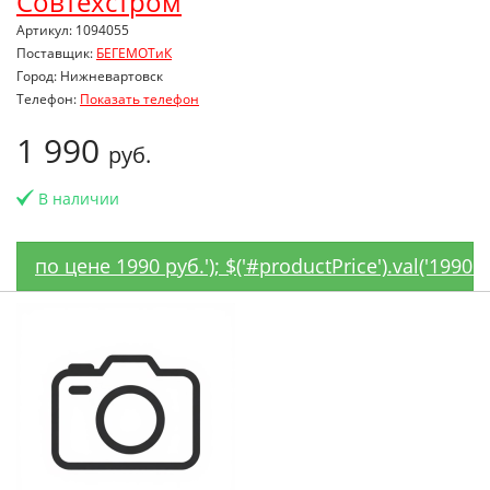
Совтехстром
Артикул: 1094055
Поставщик:
БЕГЕМОТиК
Город: Нижневартовск
Телефон:
Показать телефон
1 990
руб.
В наличии
по цене 1990 руб.'); $('#productPrice').val('1990'