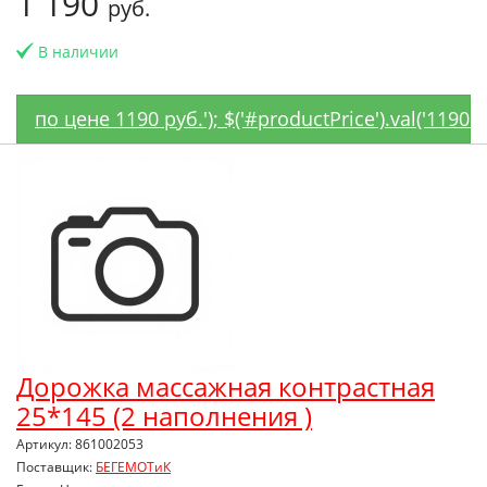
1 190
руб.
В наличии
по цене 1190 руб.'); $('#productPrice').val('1190'
Дорожка массажная контрастная
25*145 (2 наполнения )
Артикул: 861002053
Поставщик:
БЕГЕМОТиК