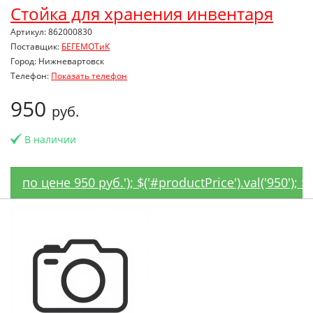
Стойка для хранения инвентаря
Артикул: 862000830
Поставщик:
БЕГЕМОТиК
Город: Нижневартовск
Телефон:
Показать телефон
950
руб.
В наличии
по цене 950 руб.'); $('#productPrice').val('950');