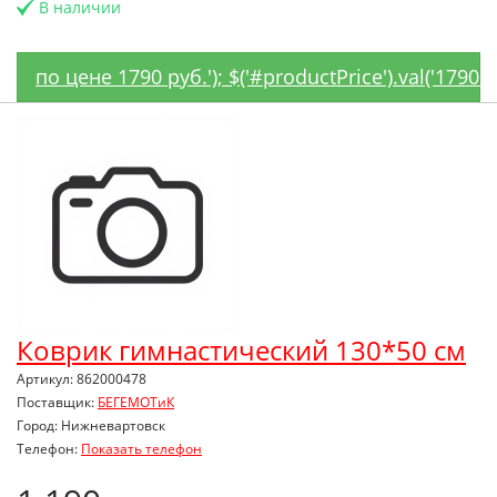
В наличии
по цене 1790 руб.'); $('#productPrice').val('1790
Коврик гимнастический 130*50 см
Артикул: 862000478
Поставщик:
БЕГЕМОТиК
Город: Нижневартовск
Телефон:
Показать телефон