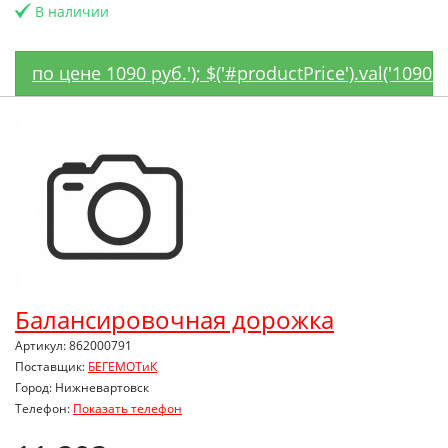
В наличии
по цене 1090 руб.'); $('#productPrice').val('1090'
Балансировочная дорожка
Артикул: 862000791
Поставщик:
БЕГЕМОТиК
Город: Нижневартовск
Телефон:
Показать телефон