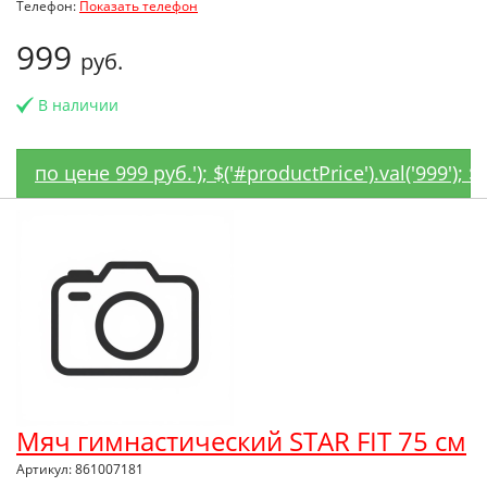
Телефон:
Показать телефон
999
руб.
В наличии
по цене 999 руб.'); $('#productPrice').val('999');
Мяч гимнастический STAR FIT 75 см
Артикул: 861007181