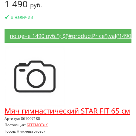
1 490
руб.
В наличии
по цене 1490 руб.'); $('#productPrice').val('1490'
Мяч гимнастический STAR FIT 65 см
Артикул: 861007180
Поставщик:
БЕГЕМОТиК
Город: Нижневартовск