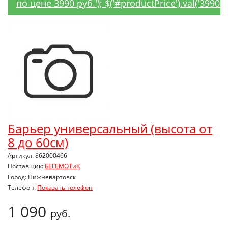
по цене 3990 руб.'); $('#productPrice').val('3990'
Барьер универсальный (высота от
8 до 60см)
Артикул: 862000466
Поставщик:
БЕГЕМОТиК
Город: Нижневартовск
Телефон:
Показать телефон
1 090
руб.