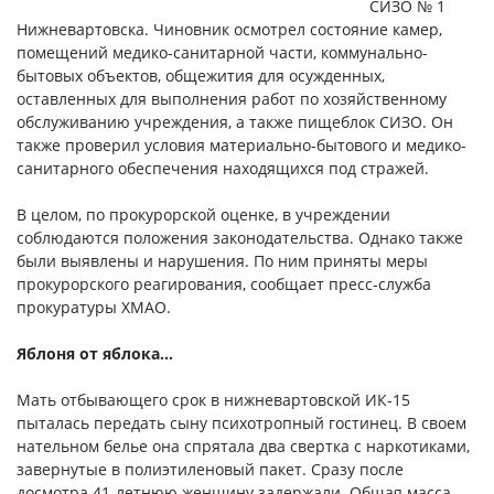
СИЗО № 1
Нижневартовска. Чиновник осмотрел состояние камер,
помещений медико-санитарной части, коммунально-
бытовых объектов, общежития для осужденных,
оставленных для выполнения работ по хозяйственному
обслуживанию учреждения, а также пищеблок СИЗО. Он
также проверил условия материально-бытового и медико-
санитарного обеспечения находящихся под стражей.
В целом, по прокурорской оценке, в учреждении
соблюдаются положения законодательства. Однако также
были выявлены и нарушения. По ним приняты меры
прокурорского реагирования, сообщает пресс-служба
прокуратуры ХМАО.
Яблоня от яблока…
Мать отбывающего срок в нижневартовской ИК-15
пыталась передать сыну психотропный гостинец. В своем
нательном белье она спрятала два свертка с наркотиками,
завернутые в полиэтиленовый пакет. Сразу после
досмотра 41-летнюю женщину задержали. Общая масса