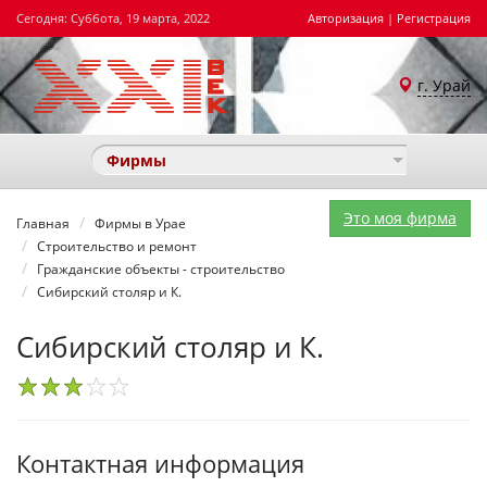
Сегодня: Суббота, 19 марта, 2022
Авторизация
|
Регистрация
г. Урай
Фирмы
Это моя фирма
Главная
Фирмы в Урае
Строительство и ремонт
Гражданские объекты - строительство
Сибирский столяр и К.
Сибирский столяр и К.
1
2
3
4
5
Контактная информация