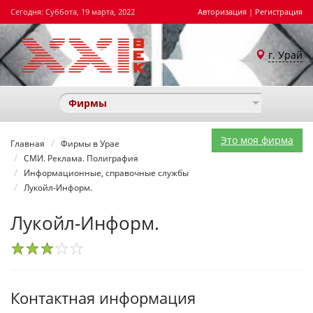
Сегодня: Суббота, 19 марта, 2022
Авторизация
|
Регистрация
г. Урай
Фирмы
Это моя фирма
Главная
Фирмы в Урае
СМИ. Реклама. Полиграфия
Информационные, справочные службы
Лукойл-Информ.
Лукойл-Информ.
1
2
3
4
5
Контактная информация