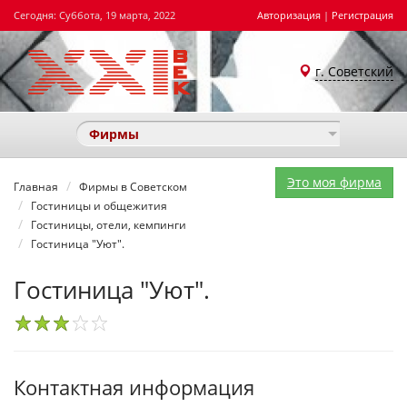
Сегодня: Суббота, 19 марта, 2022
Авторизация
|
Регистрация
г. Советский
Фирмы
Это моя фирма
Главная
Фирмы в Советском
Гостиницы и общежития
Гостиницы, отели, кемпинги
Гостиница "Уют".
Гостиница "Уют".
1
2
3
4
5
Контактная информация