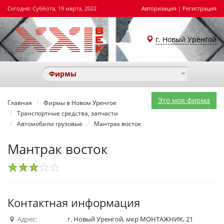
Сегодня: Суббота, 19 марта, 2022
Авторизация
|
Регистрация
г. Новый Уренгой
Фирмы
Это моя фирма
Главная
Фирмы в Новом Уренгое
Транспортные средства, запчасти
Автомобили грузовые
Мантрак восток
Мантрак восток
1
2
3
4
5
Контактная информация
Адрес:
г. Новый Уренгой, мкр МОНТАЖНИК, 21