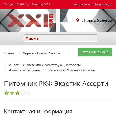
Сегодня: Суббота, 19 марта, 2022
Авторизация
|
Регистрация
г. Новый Уренгой
Фирмы
Это моя фирма
Главная
Фирмы в Новом Уренгое
Животные, растения и сопутствующие товары
Домашние питомцы
Питомник РКФ Экзотик Ассорти
Питомник РКФ Экзотик Ассорти
1
2
3
4
5
Контактная информация