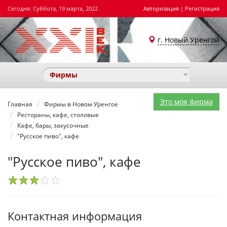
Сегодня: Суббота, 19 марта, 2022
Авторизация
|
Регистрация
г. Новый Уренгой
Фирмы
Это моя фирма
Главная
Фирмы в Новом Уренгое
Рестораны, кафе, столовые
Кафе, бары, закусочные
"Русское пиво", кафе
"Русское пиво", кафе
1
2
3
4
5
Контактная информация