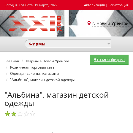
Сегодня: Суббота, 19 марта, 2022
Авторизация
|
Регистрация
г. Новый Уренгой
Фирмы
Это моя фирма
Главная
Фирмы в Новом Уренгое
Розничная торговая сеть
Одежда - салоны, магазины
"Альбина", магазин детской одежды
"Альбина", магазин детской
одежды
1
2
3
4
5