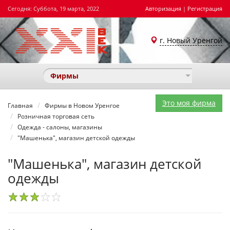
Сегодня: Суббота, 19 марта, 2022
Авторизация
|
Регистрация
г. Новый Уренгой
Фирмы
Это моя фирма
Главная
Фирмы в Новом Уренгое
Розничная торговая сеть
Одежда - салоны, магазины
"Машенька", магазин детской одежды
"Машенька", магазин детской
одежды
1
2
3
4
5