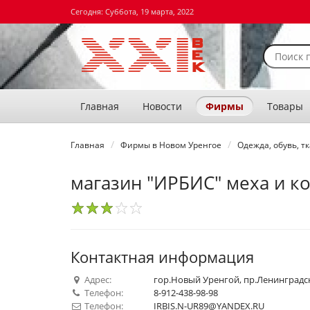
Сегодня: Суббота, 19 марта, 2022
Главная
Новости
Фирмы
Товары
Главная
Фирмы в Новом Уренгое
Одежда, обувь, т
магазин "ИРБИС" меха и к
1
2
3
4
5
Контактная информация
Адрес:
гор.Новый Уренгой, пр.Ленинградск
Телефон:
8-912-438-98-98
Телефон:
IRBIS.N-UR89@YANDEX.RU