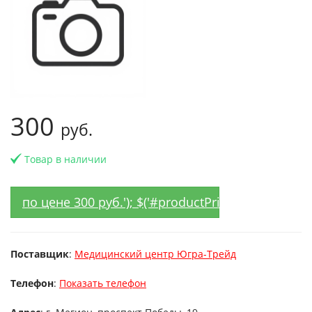
300
руб.
Товар в наличии
по цене 300 руб.'); $('#productPrice').val('300');
Поставщик
:
Медицинский центр Югра-Трейд
Телефон
:
Показать телефон